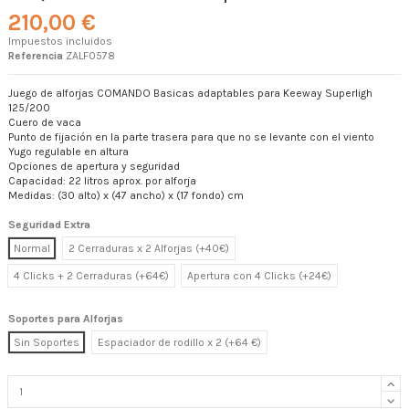
210,00 €
Impuestos incluidos
Referencia
ZALF0578
Juego de alforjas COMANDO Basicas adaptables para Keeway Superligh
125/200
Cuero de vaca
Punto de fijación en la parte trasera para que no se levante con el viento
Yugo regulable en altura
Opciones de apertura y seguridad
Capacidad: 22 litros aprox. por alforja
Medidas: (30 alto) x (47 ancho) x (17 fondo) cm
Seguridad Extra
Normal
2 Cerraduras x 2 Alforjas (+40€)
4 Clicks + 2 Cerraduras (+64€)
Apertura con 4 Clicks (+24€)
Soportes para Alforjas
Sin Soportes
Espaciador de rodillo x 2 (+64 €)