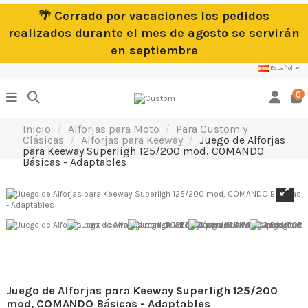
🌴 Cerrado por vacaciones los pedidos
realizados durante el mes de agosto se servirán
en septiembre
Español
0
Inicio
Alforjas para Moto
Para Custom y
Clásicas
Alforjas para Keeway
Juego de Alforjas
para Keeway Superligh 125/200 mod, COMANDO
Básicas - Adaptables
Juego de Alforjas para Keeway Superligh 125/200
mod, COMANDO Básicas - Adaptables