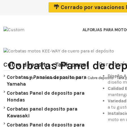
🌴 Cerrado por vacaciones 
ALFORJAS PARA MOT
Corbatas Panel de de
Cubre deposito - Tank panel
Caracterí
Diseño A
Corbatas y Paneles deposito para
Inicio
Accesorios cuero motos
Cubre deposito - Tank 
diseño mo
Yamaha
Calidad 
Corbatas Panel de deposito para
mantengan
Hondas
Variedad 
a tu gust
Corbatas panel deposito para
Instalaci
Kawasaki
moto en 
Corbatas Panel de deposito para