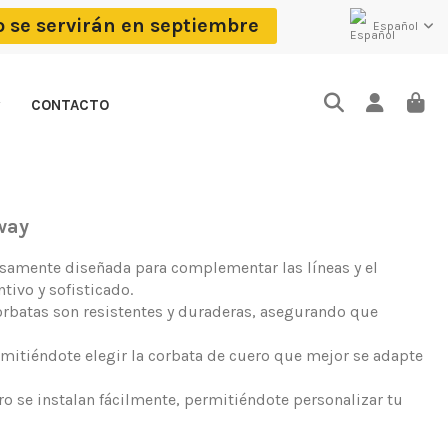
o se servirán en septiembre
Español
CONTACTO
way
osamente diseñada para complementar las líneas y el
ivo y sofisticado.
corbatas son resistentes y duraderas, asegurando que
rmitiéndote elegir la corbata de cuero que mejor se adapte
ro se instalan fácilmente, permitiéndote personalizar tu