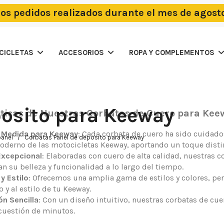
los pedidos realizados durante el mes de agost
OCICLETAS
ACCESORIOS
ROPA Y COMPLEMENTOS
posito para Keeway
sticas de Nuestras Corbatas de Cuero para Kee
 Medida para Keeway
: Cada corbata de cuero ha sido cuidad
panel
Corbatas Panel de deposito para Keeway
derno de las motocicletas Keeway, aportando un toque distint
Excepcional
: Elaboradas con cuero de alta calidad, nuestras 
 su belleza y funcionalidad a lo largo del tiempo.
y Estilo
: Ofrecemos una amplia gama de estilos y colores, pe
o y al estilo de tu Keeway.
ón Sencilla
: Con un diseño intuitivo, nuestras corbatas de cue
cuestión de minutos.