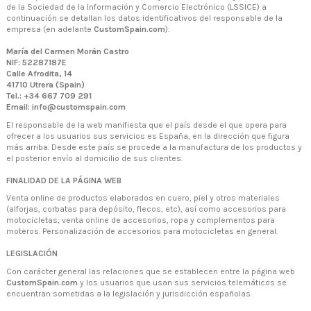
de la Sociedad de la Información y Comercio Electrónico (LSSICE) a
continuación se detallan los datos identificativos del responsable de la
empresa (en adelante
CustomSpain.com
):
María del Carmen Morán Castro
NIF: 52287187E
Calle Afrodita, 14
41710 Utrera (Spain)
Tel.: +34 667 709 291
Email:
info@customspain.com
El responsable de la web manifiesta que el país desde el que opera para
ofrecer a los usuarios sus servicios es España, en la dirección que figura
más arriba. Desde este país se procede a la manufactura de los productos y
el posterior envío al domicilio de sus clientes.
FINALIDAD DE LA PÁGINA WEB
Venta online de productos elaborados en cuero, piel y otros materiales
(alforjas, corbatas para depósito, flecos, etc), así como accesorios para
motocicletas; venta online de accesorios, ropa y complementos para
moteros. Personalización de accesorios para motocicletas en general.
LEGISLACIÓN
Con carácter general las relaciones que se establecen entre la página web
CustomSpain.com
y los usuarios que usan sus servicios telemáticos se
encuentran sometidas a la legislación y jurisdicción españolas.