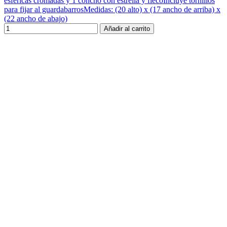
esféricas cromadas y 1 concho con estrella y flecoIncluye tornillos
para fijar al guardabarrosMedidas: (20 alto) x (17 ancho de arriba) x
(22 ancho de abajo)
Añadir al carrito