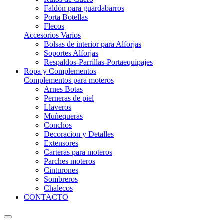
Faldón para guardabarros
Porta Botellas
Flecos
Accesorios Varios
Bolsas de interior para Alforjas
Soportes Alforjas
Respaldos-Parrillas-Portaequipajes
Ropa y Complementos
Complementos para moteros
Arnes Botas
Perneras de piel
Llaveros
Muñequeras
Conchos
Decoracion y Detalles
Extensores
Carteras para moteros
Parches moteros
Cinturones
Sombreros
Chalecos
CONTACTO