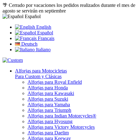
🌴 Cerrado por vacaciones los pedidos realizados durante el mes de
agosto se servirán en septiembre
Español
English
Español
Français
Deutsch
Italiano
Alforjas para Motocicletas
Para Custom y Clásicas
Alforjas para Royal Enfield
Alforjas para Honda
Alforjas para Kawasaki
Alforjas para Suzuki
Alforjas para Yamaha
Alforjas para Triumph
Alforjas para Indian Motorcycles®
Alforjas para Hyosung
Alforjas para Victory Motorcycles
Alforjas para Daelim
Alforjas para Keeway