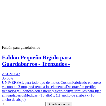
Faldón para guardabarros
Faldón Pequeño Rígido para
Guardabarros - Trenzados -
ZACV0047
35,00 €
UNIVERSAL para todo tipo de motos CustomFabricado en cuero
vacuno de 3 mm, resistente a los elementosDecoración: perfiles
trenzados y 1 concho con estrella y flecoIncluye tornillos para fijar
al guardabarrosMedidas: (18 alto) x (11 ancho de arriba) x (16
ancho de abajo)
Añadir al carrito