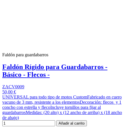
Faldón para guardabarros
Faldón Rígido para Guardabarros -
Básico - Flecos -
ZACV0009
50,00 €
UNIVERSAL para todo tipo de motos CustomFabricado en cuero
vacuno de 3 mm, resistente a los elementosDecoración: flecos y 1
concho con estrella y flecoIncluye tornillos para fijar al
guardabarrosMedidas: (20 alto) x (12 ancho de arriba) x (18 ancho
de abajo)
Añadir al carrito