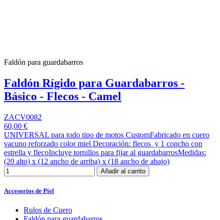
Faldón para guardabarros
Faldón Rígido para Guardabarros -
Básico - Flecos - Camel
ZACV0082
60,00 €
UNIVERSAL para todo tipo de motos CustomFabricado en cuero
vacuno reforzado color miel Decoración: flecos y 1 concho con
estrella y flecoIncluye tornillos para fijar al guardabarrosMedidas:
(20 alto) x (12 ancho de arriba) x (18 ancho de abajo)
Añadir al carrito
Accesorios de Piel
Rulos de Cuero
Faldón para guardabarros