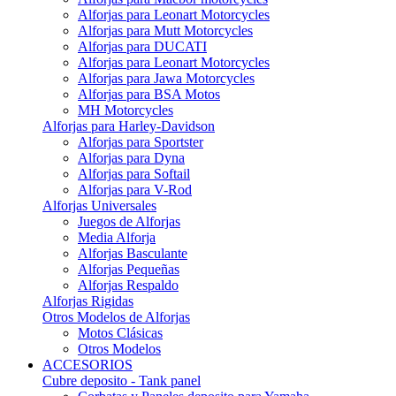
Alforjas para Leonart Motorcycles
Alforjas para Mutt Motorcycles
Alforjas para DUCATI
Alforjas para Leonart Motorcycles
Alforjas para Jawa Motorcycles
Alforjas para BSA Motos
MH Motorcycles
Alforjas para Harley-Davidson
Alforjas para Sportster
Alforjas para Dyna
Alforjas para Softail
Alforjas para V-Rod
Alforjas Universales
Juegos de Alforjas
Media Alforja
Alforjas Basculante
Alforjas Pequeñas
Alforjas Respaldo
Alforjas Rigidas
Otros Modelos de Alforjas
Motos Clásicas
Otros Modelos
ACCESORIOS
Cubre deposito - Tank panel