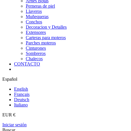
Arnes Botas
Perneras de piel
Llaveros
Muñequeras
Conchos
Decoracion y Detalles
Extensores
Carteras para moteros
Parches moteros
Cinturones
Sombreros
Chalecos
CONTACTO
Español
English
Français
Deutsch
Italiano
EUR €
Iniciar sesión
Buscar