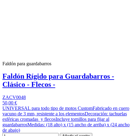
Faldón para guardabarros
Faldón Rígido para Guardabarros -
Clásico - Flecos -
ZACV0048
50,00 €
UNIVERSAL para todo tipo de motos CustomFabricado en cuero
vacuno de 3 mm, resistente a los elementosDecoración: tachuelas
esféricas cromadas y flecosIncluye tornillos para fijar al
guardabarrosMedidas: (18 alto) x (15 ancho de arriba) x (24 ancho
de abajo)