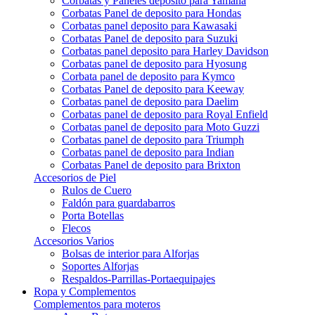
Corbatas y Paneles deposito para Yamaha
Corbatas Panel de deposito para Hondas
Corbatas panel deposito para Kawasaki
Corbatas Panel de deposito para Suzuki
Corbatas panel deposito para Harley Davidson
Corbatas panel de deposito para Hyosung
Corbata panel de deposito para Kymco
Corbatas Panel de deposito para Keeway
Corbatas panel de deposito para Daelim
Corbatas panel de deposito para Royal Enfield
Corbatas panel de deposito para Moto Guzzi
Corbatas panel de deposito para Triumph
Corbatas panel de deposito para Indian
Corbatas Panel de deposito para Brixton
Accesorios de Piel
Rulos de Cuero
Faldón para guardabarros
Porta Botellas
Flecos
Accesorios Varios
Bolsas de interior para Alforjas
Soportes Alforjas
Respaldos-Parrillas-Portaequipajes
Ropa y Complementos
Complementos para moteros