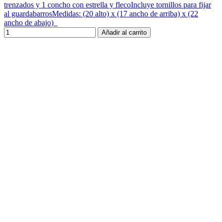
trenzados y 1 concho con estrella y flecoIncluye tornillos para fijar
al guardabarrosMedidas: (20 alto) x (17 ancho de arriba) x (22
ancho de abajo)
Añadir al carrito