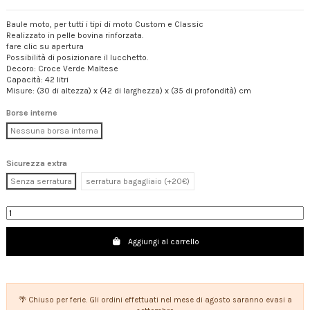
Baule moto, per tutti i tipi di moto Custom e Classic
Realizzato in pelle bovina rinforzata.
fare clic su apertura
Possibilità di posizionare il lucchetto.
Decoro: Croce Verde Maltese
Capacità: 42 litri
Misure: (30 di altezza) x (42 di larghezza) x (35 di profondità) cm
Borse interne
Nessuna borsa interna
Sicurezza extra
Senza serratura
serratura bagagliaio (+20€)
Aggiungi al carrello
🌴 Chiuso per ferie. Gli ordini effettuati nel mese di agosto saranno evasi a