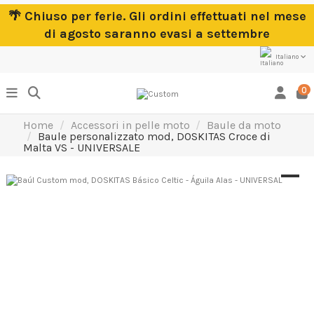
🌴 Chiuso per ferie. Gli ordini effettuati nel mese
di agosto saranno evasi a settembre
Italiano
0
Home
Accessori in pelle moto
Baule da moto
Baule personalizzato mod, DOSKITAS Croce di
Malta VS - UNIVERSALE