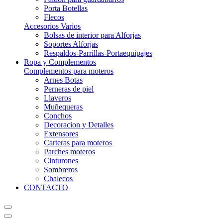
Porta Botellas
Flecos
Accesorios Varios
Bolsas de interior para Alforjas
Soportes Alforjas
Respaldos-Parrillas-Portaequipajes
Ropa y Complementos
Complementos para moteros
Arnes Botas
Perneras de piel
Llaveros
Muñequeras
Conchos
Decoracion y Detalles
Extensores
Carteras para moteros
Parches moteros
Cinturones
Sombreros
Chalecos
CONTACTO