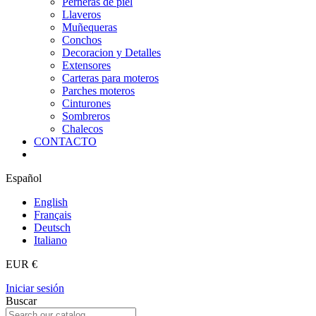
Perneras de piel
Llaveros
Muñequeras
Conchos
Decoracion y Detalles
Extensores
Carteras para moteros
Parches moteros
Cinturones
Sombreros
Chalecos
CONTACTO
Español
English
Français
Deutsch
Italiano
EUR €
Iniciar sesión
Buscar