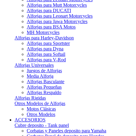
Alforjas para Mutt Motorcycles
Alforjas para DUCATI
Alforjas para Leonart Motorcycles
Alforjas para Jawa Motorcycles
Alforjas para BSA Motos
MH Motorcycles
Alforjas para Harley-Davidson
Alforjas para Sportster
Alforjas para Dyna
Alforjas para Softail
Alforjas para V-Rod
Alforjas Universales
Juegos de Alforjas
Media Alforja
Alforjas Basculante
Alforjas Pequeñas
Alforjas Respaldo
Alforjas Rigidas
Otros Modelos de Alforjas
Motos Clásicas
Otros Modelos
ACCESORIOS
Cubre deposito - Tank panel
Corbatas y Paneles deposito para Yamaha