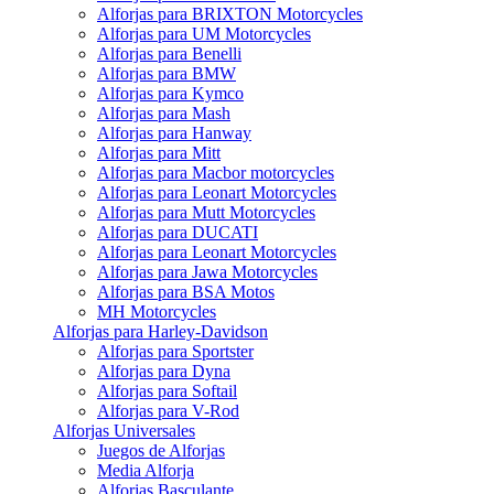
Alforjas para BRIXTON Motorcycles
Alforjas para UM Motorcycles
Alforjas para Benelli
Alforjas para BMW
Alforjas para Kymco
Alforjas para Mash
Alforjas para Hanway
Alforjas para Mitt
Alforjas para Macbor motorcycles
Alforjas para Leonart Motorcycles
Alforjas para Mutt Motorcycles
Alforjas para DUCATI
Alforjas para Leonart Motorcycles
Alforjas para Jawa Motorcycles
Alforjas para BSA Motos
MH Motorcycles
Alforjas para Harley-Davidson
Alforjas para Sportster
Alforjas para Dyna
Alforjas para Softail
Alforjas para V-Rod
Alforjas Universales
Juegos de Alforjas
Media Alforja
Alforjas Basculante