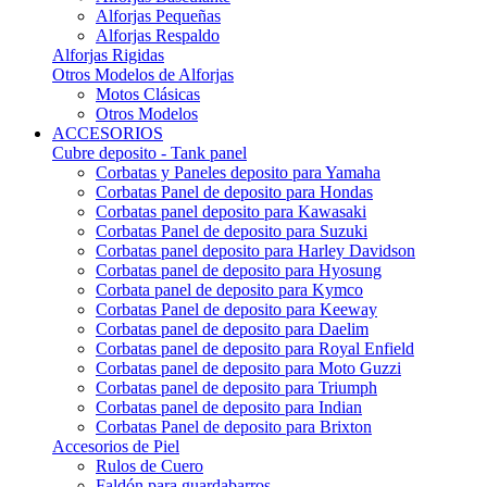
Alforjas Pequeñas
Alforjas Respaldo
Alforjas Rigidas
Otros Modelos de Alforjas
Motos Clásicas
Otros Modelos
ACCESORIOS
Cubre deposito - Tank panel
Corbatas y Paneles deposito para Yamaha
Corbatas Panel de deposito para Hondas
Corbatas panel deposito para Kawasaki
Corbatas Panel de deposito para Suzuki
Corbatas panel deposito para Harley Davidson
Corbatas panel de deposito para Hyosung
Corbata panel de deposito para Kymco
Corbatas Panel de deposito para Keeway
Corbatas panel de deposito para Daelim
Corbatas panel de deposito para Royal Enfield
Corbatas panel de deposito para Moto Guzzi
Corbatas panel de deposito para Triumph
Corbatas panel de deposito para Indian
Corbatas Panel de deposito para Brixton
Accesorios de Piel
Rulos de Cuero
Faldón para guardabarros