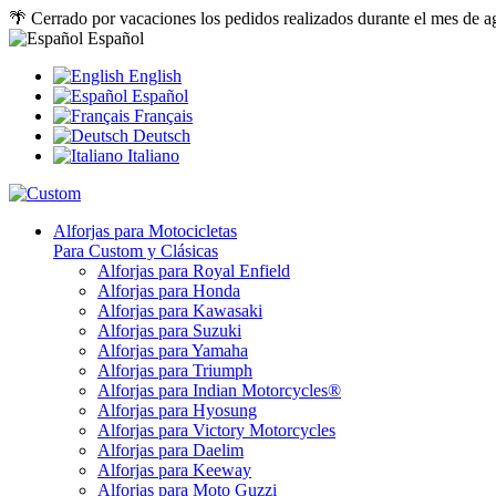
🌴 Cerrado por vacaciones los pedidos realizados durante el mes de a
Español
English
Español
Français
Deutsch
Italiano
Alforjas para Motocicletas
Para Custom y Clásicas
Alforjas para Royal Enfield
Alforjas para Honda
Alforjas para Kawasaki
Alforjas para Suzuki
Alforjas para Yamaha
Alforjas para Triumph
Alforjas para Indian Motorcycles®
Alforjas para Hyosung
Alforjas para Victory Motorcycles
Alforjas para Daelim
Alforjas para Keeway
Alforjas para Moto Guzzi