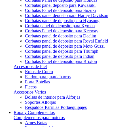
Corbatas Panel de deposito para Hondas
Corbatas panel deposito para Kawasaki
Corbatas Panel de deposito para Suzuki
Corbatas panel deposito para Harley Davidson
Corbatas panel de deposito para Hyosung
Corbata panel de deposito para Kymco
Corbatas Panel de deposito para Keeway
Corbatas panel de deposito para Daelim
Corbatas panel de deposito para Royal Enfield
Corbatas panel de deposito para Moto Guzzi
Corbatas panel de deposito para Triumph
Corbatas panel de deposito para Indian
Corbatas Panel de deposito para Brixton
Accesorios de Piel
Rulos de Cuero
Faldón para guardabarros
Porta Botellas
Flecos
Accesorios Varios
Bolsas de interior para Alforjas
Soportes Alforjas
Respaldos-Parrillas-Portaequipajes
Ropa y Complementos
Complementos para moteros
Arnes Botas