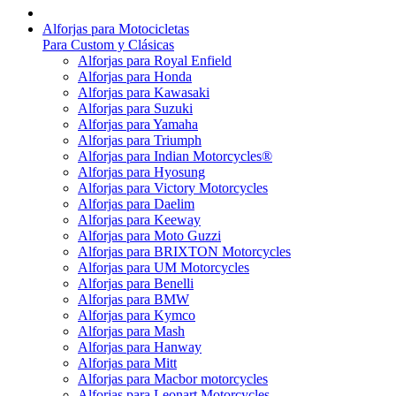
Alforjas para Motocicletas
Para Custom y Clásicas
Alforjas para Royal Enfield
Alforjas para Honda
Alforjas para Kawasaki
Alforjas para Suzuki
Alforjas para Yamaha
Alforjas para Triumph
Alforjas para Indian Motorcycles®
Alforjas para Hyosung
Alforjas para Victory Motorcycles
Alforjas para Daelim
Alforjas para Keeway
Alforjas para Moto Guzzi
Alforjas para BRIXTON Motorcycles
Alforjas para UM Motorcycles
Alforjas para Benelli
Alforjas para BMW
Alforjas para Kymco
Alforjas para Mash
Alforjas para Hanway
Alforjas para Mitt
Alforjas para Macbor motorcycles
Alforjas para Leonart Motorcycles