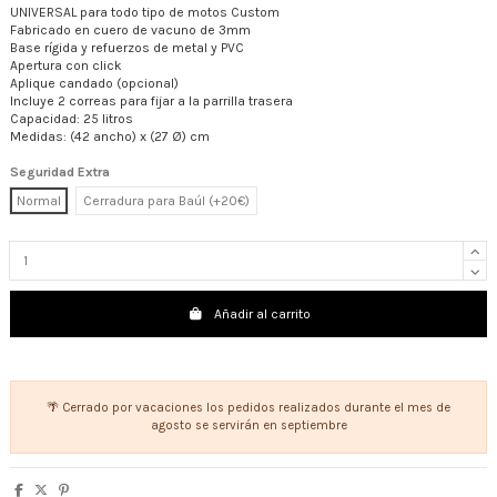
UNIVERSAL para todo tipo de motos Custom
Fabricado en cuero de vacuno de 3mm
Base rígida y refuerzos de metal y PVC
Apertura con click
Aplique candado (opcional)
Incluye 2 correas para fijar a la parrilla trasera
Capacidad: 25 litros
Medidas: (42 ancho) x (27 Ø) cm
Seguridad Extra
Normal
Cerradura para Baúl (+20€)
Añadir al carrito
🌴 Cerrado por vacaciones los pedidos realizados durante el mes de
agosto se servirán en septiembre