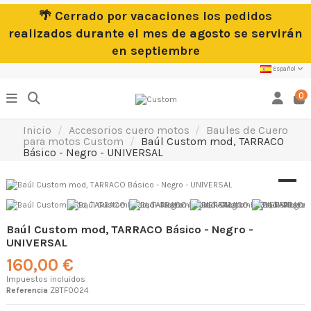
🌴 Cerrado por vacaciones los pedidos
realizados durante el mes de agosto se servirán
en septiembre
Español
0
Inicio
Accesorios cuero motos
Baules de Cuero
para motos Custom
Baúl Custom mod, TARRACO
Básico - Negro - UNIVERSAL
Baúl Custom mod, TARRACO Básico - Negro -
UNIVERSAL
160,00 €
Impuestos incluidos
Referencia
ZBTF0024