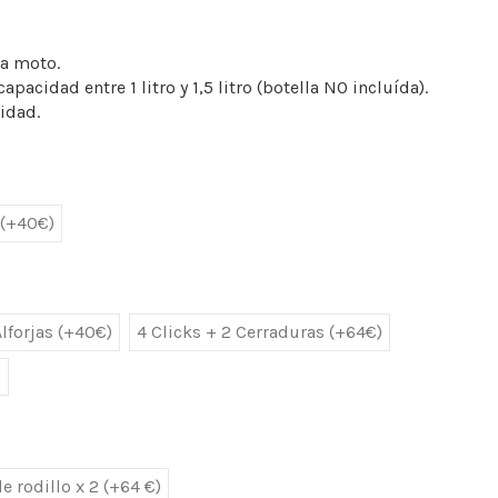
la moto.
apacidad entre 1 litro y 1,5 litro (botella NO incluída).
idad.
2 (+40€)
Alforjas (+40€)
4 Clicks + 2 Cerraduras (+64€)
)
e rodillo x 2 (+64 €)