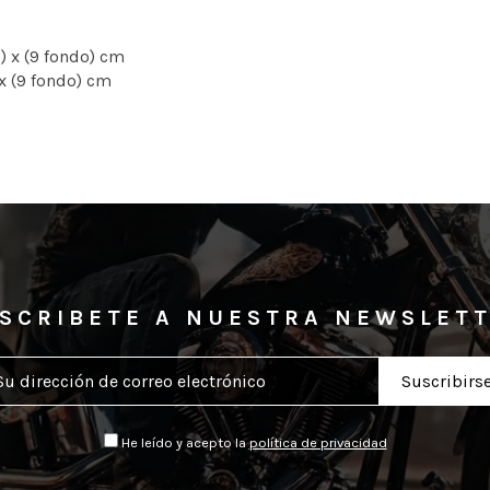
o) x (9 fondo) cm
 x (9 fondo) cm
SCRIBETE A NUESTRA NEWSLET
He leído y acepto la
política de privacidad