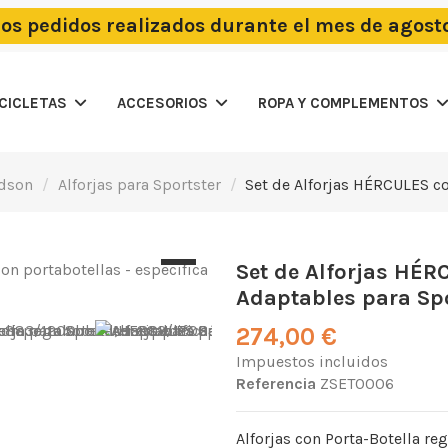
los pedidos realizados durante el mes de agost
OCICLETAS
ACCESORIOS
ROPA Y COMPLEMENTOS
idson
Alforjas para Sportster
Set de Alforjas HÉRCULES co
Set de Alforjas HÉR
Adaptables para Spo
274,00 €
Impuestos incluidos
Referencia
ZSET0006
Alforjas con Porta-Botella r