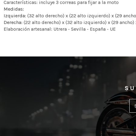
Características: incluye 3 correas para fijar a la moto
Medidas:
Izquierda:
(32 alto derecho) x (22 alto izquierdo) x (29 anch
Derecha:
(22 alto derecho) x (32 alto izquierdo) x (29 ancho)
Elaboración artesanal: Utrera - Sevilla - España - UE
SU