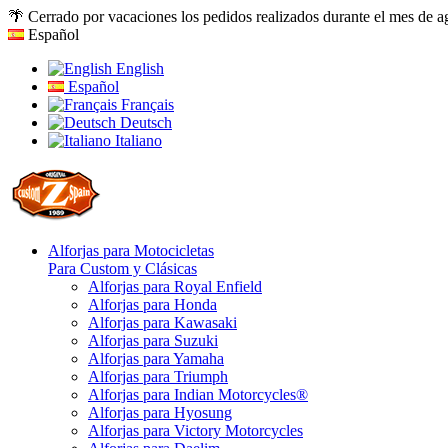
🌴 Cerrado por vacaciones los pedidos realizados durante el mes de a
Español
English
Español
Français
Deutsch
Italiano
Alforjas para Motocicletas
Para Custom y Clásicas
Alforjas para Royal Enfield
Alforjas para Honda
Alforjas para Kawasaki
Alforjas para Suzuki
Alforjas para Yamaha
Alforjas para Triumph
Alforjas para Indian Motorcycles®
Alforjas para Hyosung
Alforjas para Victory Motorcycles