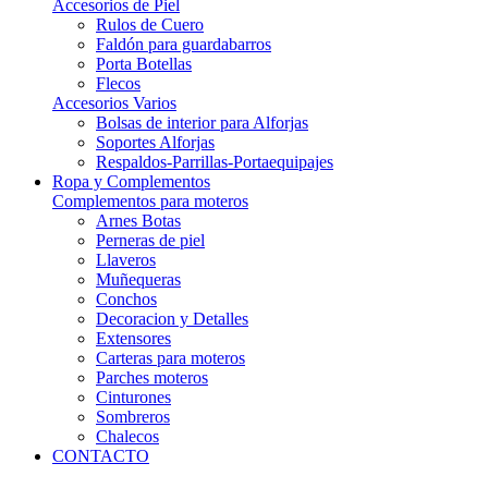
Accesorios de Piel
Rulos de Cuero
Faldón para guardabarros
Porta Botellas
Flecos
Accesorios Varios
Bolsas de interior para Alforjas
Soportes Alforjas
Respaldos-Parrillas-Portaequipajes
Ropa y Complementos
Complementos para moteros
Arnes Botas
Perneras de piel
Llaveros
Muñequeras
Conchos
Decoracion y Detalles
Extensores
Carteras para moteros
Parches moteros
Cinturones
Sombreros
Chalecos
CONTACTO