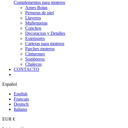
Complementos para moteros
Arnes Botas
Perneras de piel
Llaveros
Muñequeras
Conchos
Decoracion y Detalles
Extensores
Carteras para moteros
Parches moteros
Cinturones
Sombreros
Chalecos
CONTACTO
Español
English
Français
Deutsch
Italiano
EUR €