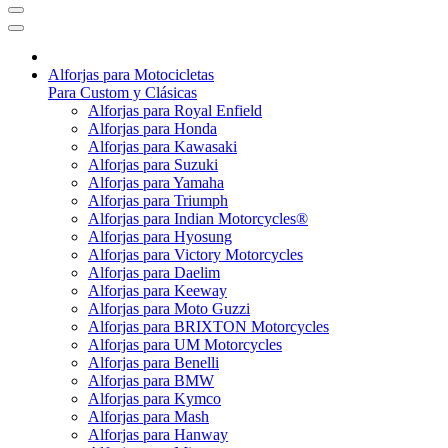
Alforjas para Motocicletas
Para Custom y Clásicas
Alforjas para Royal Enfield
Alforjas para Honda
Alforjas para Kawasaki
Alforjas para Suzuki
Alforjas para Yamaha
Alforjas para Triumph
Alforjas para Indian Motorcycles®
Alforjas para Hyosung
Alforjas para Victory Motorcycles
Alforjas para Daelim
Alforjas para Keeway
Alforjas para Moto Guzzi
Alforjas para BRIXTON Motorcycles
Alforjas para UM Motorcycles
Alforjas para Benelli
Alforjas para BMW
Alforjas para Kymco
Alforjas para Mash
Alforjas para Hanway