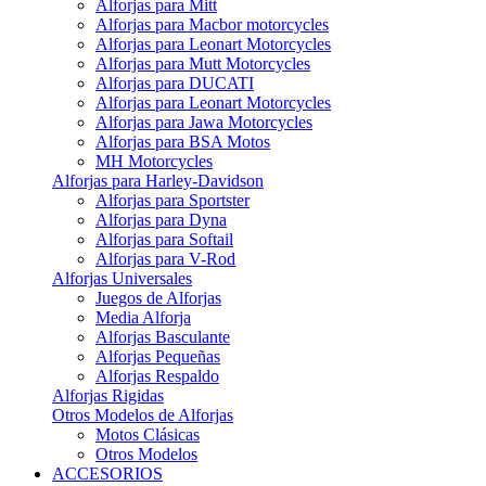
Alforjas para Mitt
Alforjas para Macbor motorcycles
Alforjas para Leonart Motorcycles
Alforjas para Mutt Motorcycles
Alforjas para DUCATI
Alforjas para Leonart Motorcycles
Alforjas para Jawa Motorcycles
Alforjas para BSA Motos
MH Motorcycles
Alforjas para Harley-Davidson
Alforjas para Sportster
Alforjas para Dyna
Alforjas para Softail
Alforjas para V-Rod
Alforjas Universales
Juegos de Alforjas
Media Alforja
Alforjas Basculante
Alforjas Pequeñas
Alforjas Respaldo
Alforjas Rigidas
Otros Modelos de Alforjas
Motos Clásicas
Otros Modelos
ACCESORIOS