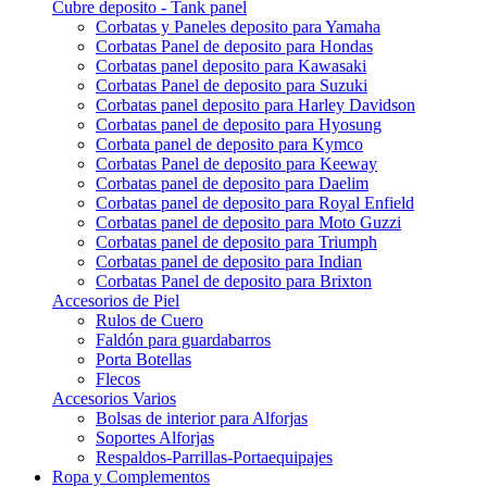
Cubre deposito - Tank panel
Corbatas y Paneles deposito para Yamaha
Corbatas Panel de deposito para Hondas
Corbatas panel deposito para Kawasaki
Corbatas Panel de deposito para Suzuki
Corbatas panel deposito para Harley Davidson
Corbatas panel de deposito para Hyosung
Corbata panel de deposito para Kymco
Corbatas Panel de deposito para Keeway
Corbatas panel de deposito para Daelim
Corbatas panel de deposito para Royal Enfield
Corbatas panel de deposito para Moto Guzzi
Corbatas panel de deposito para Triumph
Corbatas panel de deposito para Indian
Corbatas Panel de deposito para Brixton
Accesorios de Piel
Rulos de Cuero
Faldón para guardabarros
Porta Botellas
Flecos
Accesorios Varios
Bolsas de interior para Alforjas
Soportes Alforjas
Respaldos-Parrillas-Portaequipajes
Ropa y Complementos