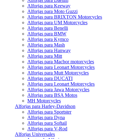
Alforjas para Daelim
Alforjas para Keeway
Alforjas para Moto Guzzi
Alforjas para BRIXTON Motorcycles
Alforjas para UM Motorcycles
Alforjas para Benelli
Alforjas para BMW
Alforjas para Kymco
Alforjas para Mash
Alforjas para Hanway
Alforjas para Mitt
Alforjas para Macbor motorcycles
Alforjas para Leonart Motorcycles
Alforjas para Mutt Motorcycles
Alforjas para DUCATI
Alforjas para Leonart Motorcycles
Alforjas para Jawa Motorcycles
Alforjas para BSA Motos
MH Motorcycles
Alforjas para Harley-Davidson
Alforjas para Sportster
Alforjas para Dyna
Alforjas para Softail
Alforjas para V-Rod
Alforjas Universales