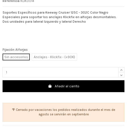
Referencia
KLIK0014
Soportes Específicos para Keeway Cruiser 125C - 302C Color Negro
Especiales para soportar los anclajes Klickfix en alforjas desmontables.
Dos unidades para lateral Izquierdo y lateral Derecho
Fijación Alforjas
Sin accesorios
Anclajes - Klickfix - (+90€)
Añadir al carrito
🌴 Cerrado por vacaciones los pedidos realizados durante el mes de
agosto se servirán en septiembre