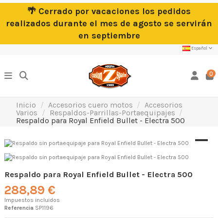
🌴 Cerrado por vacaciones los pedidos
realizados durante el mes de agosto se servirán
en septiembre
Español
0
Inicio
Accesorios cuero motos
Accesorios
Varios
Respaldos-Parrillas-Portaequipajes
Respaldo para Royal Enfield Bullet - Electra 500
Respaldo para Royal Enfield Bullet - Electra 500
288,89 €
Impuestos incluidos
Referencia
SP1196