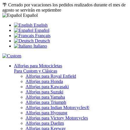
🌴 Cerrado por vacaciones los pedidos realizados durante el mes de
agosto se servirán en septiembre
Español
English
Español
Français
Deutsch
Italiano
Alforjas para Motocicletas
Para Custom y Clásicas
Alforjas para Royal Enfield
Alforjas para Honda
Alforjas para Kawasaki
Alforjas para Suzuki
Alforjas para Yamaha
Alforjas para Triumph
Alforjas para Indian Motorcycles®
Alforjas para Hyosung
Alforjas para Victory Motorcycles
Alforjas para Daelim
Alforjas para Keeway