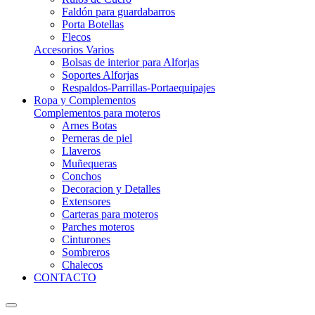
Faldón para guardabarros
Porta Botellas
Flecos
Accesorios Varios
Bolsas de interior para Alforjas
Soportes Alforjas
Respaldos-Parrillas-Portaequipajes
Ropa y Complementos
Complementos para moteros
Arnes Botas
Perneras de piel
Llaveros
Muñequeras
Conchos
Decoracion y Detalles
Extensores
Carteras para moteros
Parches moteros
Cinturones
Sombreros
Chalecos
CONTACTO