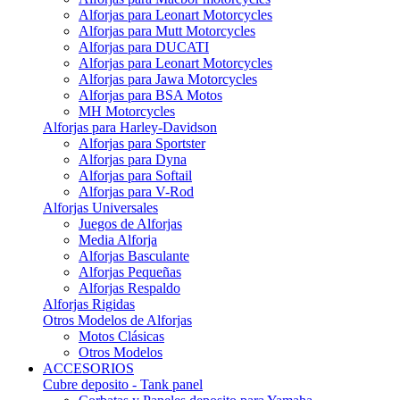
Alforjas para Leonart Motorcycles
Alforjas para Mutt Motorcycles
Alforjas para DUCATI
Alforjas para Leonart Motorcycles
Alforjas para Jawa Motorcycles
Alforjas para BSA Motos
MH Motorcycles
Alforjas para Harley-Davidson
Alforjas para Sportster
Alforjas para Dyna
Alforjas para Softail
Alforjas para V-Rod
Alforjas Universales
Juegos de Alforjas
Media Alforja
Alforjas Basculante
Alforjas Pequeñas
Alforjas Respaldo
Alforjas Rigidas
Otros Modelos de Alforjas
Motos Clásicas
Otros Modelos
ACCESORIOS
Cubre deposito - Tank panel