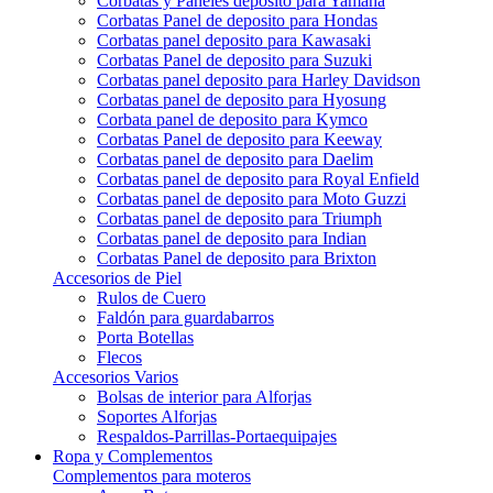
Corbatas y Paneles deposito para Yamaha
Corbatas Panel de deposito para Hondas
Corbatas panel deposito para Kawasaki
Corbatas Panel de deposito para Suzuki
Corbatas panel deposito para Harley Davidson
Corbatas panel de deposito para Hyosung
Corbata panel de deposito para Kymco
Corbatas Panel de deposito para Keeway
Corbatas panel de deposito para Daelim
Corbatas panel de deposito para Royal Enfield
Corbatas panel de deposito para Moto Guzzi
Corbatas panel de deposito para Triumph
Corbatas panel de deposito para Indian
Corbatas Panel de deposito para Brixton
Accesorios de Piel
Rulos de Cuero
Faldón para guardabarros
Porta Botellas
Flecos
Accesorios Varios
Bolsas de interior para Alforjas
Soportes Alforjas
Respaldos-Parrillas-Portaequipajes
Ropa y Complementos
Complementos para moteros