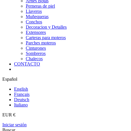
Arnes Botas
Perneras de piel
Llaveros
Muñequeras
Conchos
Decoracion y Detalles
Extensores
Carteras para moteros
Parches moteros
Cinturones
Sombreros
Chalecos
CONTACTO
Español
English
Français
Deutsch
Italiano
EUR €
Iniciar sesión
Buscar