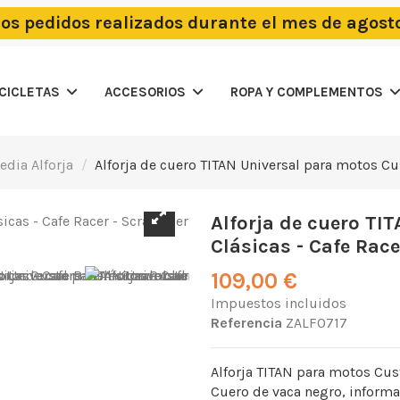
los pedidos realizados durante el mes de agost
OCICLETAS
ACCESORIOS
ROPA Y COMPLEMENTOS
edia Alforja
Alforja de cuero TITAN Universal para motos Cu
Alforja de cuero TI
Clásicas - Cafe Race
109,00 €
Impuestos incluidos
Referencia
ZALF0717
Alforja TITAN para motos Cus
Cuero de vaca negro, informat