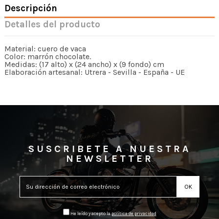
Descripción
Detalles del producto
Material: cuero de vaca
Color: marrón chocolate.
Medidas: (17 alto) x (24 ancho) x (9 fondo) cm
Elaboración artesanal: Utrera - Sevilla - España - UE
SUSCRIBETE A NUESTRA
NEWSLETTER
He leído y acepto la
política de privacidad