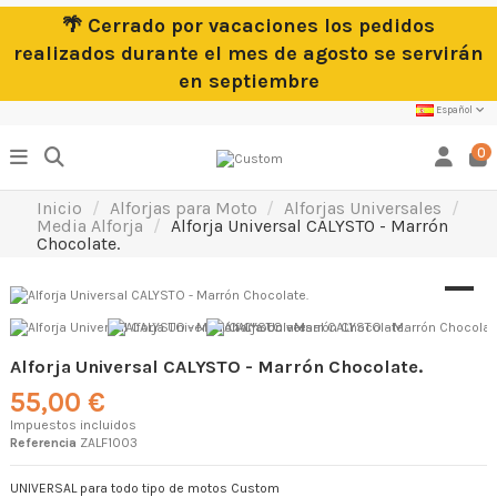
🌴 Cerrado por vacaciones los pedidos
realizados durante el mes de agosto se servirán
en septiembre
Español
0
Inicio
Alforjas para Moto
Alforjas Universales
Media Alforja
Alforja Universal CALYSTO - Marrón
Chocolate.
Alforja Universal CALYSTO - Marrón Chocolate.
55,00 €
Impuestos incluidos
Referencia
ZALF1003
UNIVERSAL para todo tipo de motos Custom