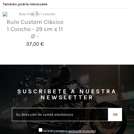
También podría interesarle
Rulo Custom Clásico
1 Concho - 29 cm x 11
Ø -
37,00 €
SUSCRIBETE A NUESTRA
NEWSLETTER
He leído y acepto la
política de privacidad