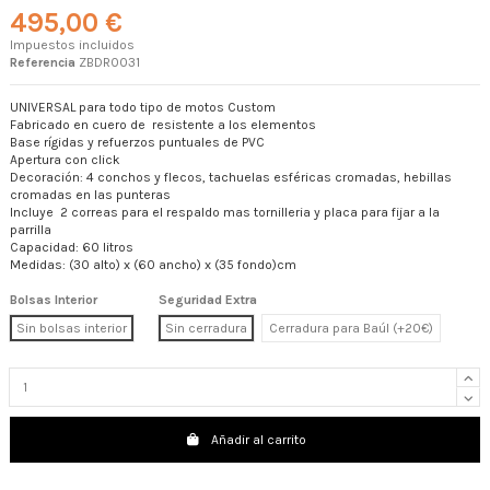
495,00 €
Impuestos incluidos
Referencia
ZBDR0031
UNIVERSAL para todo tipo de motos Custom
Fabricado en cuero de resistente a los elementos
Base rígidas y refuerzos puntuales de PVC
Apertura con click
Decoración: 4 conchos y flecos, tachuelas esféricas cromadas, hebillas
cromadas en las punteras
Incluye 2 correas para el respaldo mas tornilleria y placa para fijar a la
parrilla
Capacidad: 60 litros
Medidas: (30 alto) x (60 ancho) x (35 fondo)cm
Bolsas Interior
Seguridad Extra
Sin bolsas interior
Sin cerradura
Cerradura para Baúl (+20€)
Añadir al carrito