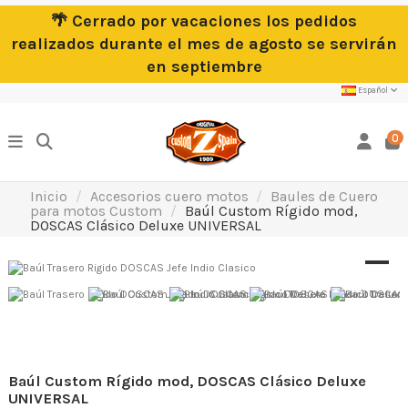
🌴 Cerrado por vacaciones los pedidos
realizados durante el mes de agosto se servirán
en septiembre
Español
0
Inicio
Accesorios cuero motos
Baules de Cuero
para motos Custom
Baúl Custom Rígido mod,
DOSCAS Clásico Deluxe UNIVERSAL
Baúl Custom Rígido mod, DOSCAS Clásico Deluxe
UNIVERSAL