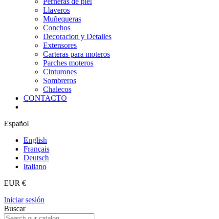
Perneras de piel
Llaveros
Muñequeras
Conchos
Decoracion y Detalles
Extensores
Carteras para moteros
Parches moteros
Cinturones
Sombreros
Chalecos
CONTACTO
Español
English
Français
Deutsch
Italiano
EUR €
Iniciar sesión
Buscar