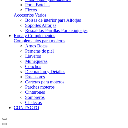
Porta Botellas
Flecos
Accesorios Varios
Bolsas de interior para Alforjas
Soportes Alforjas
Respaldos-Parrillas-Portaequipajes
Ropa y Complementos
Complementos para moteros
Arnes Botas
Perneras de piel
Llaveros
Muñequeras
Conchos
Decoracion y Detalles
Extensores
Carteras para moteros
Parches moteros
Cinturones
Sombreros
Chalecos
CONTACTO