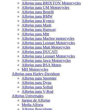
Alforjas para BRIXTON Motorcycles
Alforjas para UM Motorcycles
Alforjas para Benelli
Alforjas para BMW
Alforjas para Kymco
Alforjas para Mash
Alforjas para Hanway
Alforjas para Mitt
Alforjas para Macbor motorcycles
Alforjas para Leonart Motorcycles
Alforjas para Mutt Motorcycles
Alforjas para DUCATI
Alforjas para Leonart Motorcycles
Alforjas para Jawa Motorcycles
Alforjas para BSA Motos
MH Motorcycles
Alforjas para Harley-Davidson
Alforjas para Sportster
Alforjas para Dyna
Alforjas para Softail
Alforjas para V-Rod
Alforjas Universales
Juegos de Alforjas
Media Alforja
Alforjas Basculante