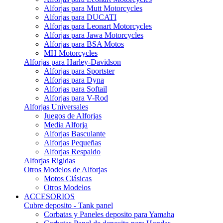
Alforjas para Mutt Motorcycles
Alforjas para DUCATI
Alforjas para Leonart Motorcycles
Alforjas para Jawa Motorcycles
Alforjas para BSA Motos
MH Motorcycles
Alforjas para Harley-Davidson
Alforjas para Sportster
Alforjas para Dyna
Alforjas para Softail
Alforjas para V-Rod
Alforjas Universales
Juegos de Alforjas
Media Alforja
Alforjas Basculante
Alforjas Pequeñas
Alforjas Respaldo
Alforjas Rigidas
Otros Modelos de Alforjas
Motos Clásicas
Otros Modelos
ACCESORIOS
Cubre deposito - Tank panel
Corbatas y Paneles deposito para Yamaha