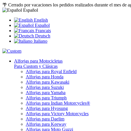
🌴 Cerrado por vacaciones los pedidos realizados durante el mes de a
Español
English
Español
Français
Deutsch
Italiano
Alforjas para Motocicletas
Para Custom y Clásicas
Alforjas para Royal Enfield
Alforjas para Honda
Alforjas para Kawasaki
Alforjas para Suzuki
Alforjas para Yamaha
Alforjas para Triumph
Alforjas para Indian Motorcycles®
Alforjas para Hyosung
Alforjas para Victory Motorcycles
Alforjas para Daelim
Alforjas para Keeway
Alforjas para Moto Guzzi