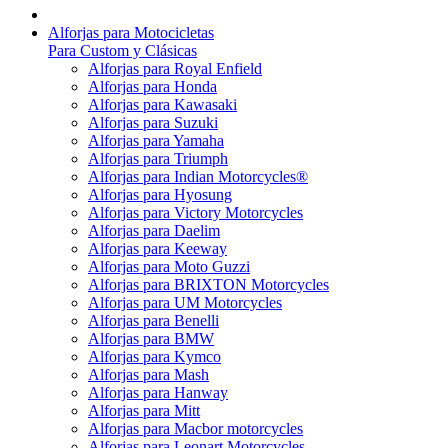
Alforjas para Motocicletas
Para Custom y Clásicas
Alforjas para Royal Enfield
Alforjas para Honda
Alforjas para Kawasaki
Alforjas para Suzuki
Alforjas para Yamaha
Alforjas para Triumph
Alforjas para Indian Motorcycles®
Alforjas para Hyosung
Alforjas para Victory Motorcycles
Alforjas para Daelim
Alforjas para Keeway
Alforjas para Moto Guzzi
Alforjas para BRIXTON Motorcycles
Alforjas para UM Motorcycles
Alforjas para Benelli
Alforjas para BMW
Alforjas para Kymco
Alforjas para Mash
Alforjas para Hanway
Alforjas para Mitt
Alforjas para Macbor motorcycles
Alforjas para Leonart Motorcycles