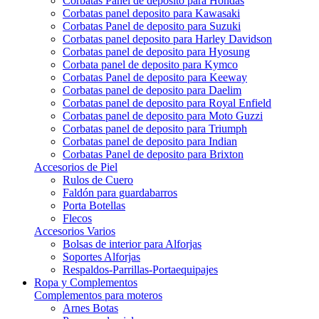
Corbatas Panel de deposito para Hondas
Corbatas panel deposito para Kawasaki
Corbatas Panel de deposito para Suzuki
Corbatas panel deposito para Harley Davidson
Corbatas panel de deposito para Hyosung
Corbata panel de deposito para Kymco
Corbatas Panel de deposito para Keeway
Corbatas panel de deposito para Daelim
Corbatas panel de deposito para Royal Enfield
Corbatas panel de deposito para Moto Guzzi
Corbatas panel de deposito para Triumph
Corbatas panel de deposito para Indian
Corbatas Panel de deposito para Brixton
Accesorios de Piel
Rulos de Cuero
Faldón para guardabarros
Porta Botellas
Flecos
Accesorios Varios
Bolsas de interior para Alforjas
Soportes Alforjas
Respaldos-Parrillas-Portaequipajes
Ropa y Complementos
Complementos para moteros
Arnes Botas