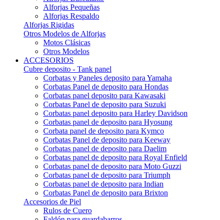
Alforjas Pequeñas
Alforjas Respaldo
Alforjas Rigidas
Otros Modelos de Alforjas
Motos Clásicas
Otros Modelos
ACCESORIOS
Cubre deposito - Tank panel
Corbatas y Paneles deposito para Yamaha
Corbatas Panel de deposito para Hondas
Corbatas panel deposito para Kawasaki
Corbatas Panel de deposito para Suzuki
Corbatas panel deposito para Harley Davidson
Corbatas panel de deposito para Hyosung
Corbata panel de deposito para Kymco
Corbatas Panel de deposito para Keeway
Corbatas panel de deposito para Daelim
Corbatas panel de deposito para Royal Enfield
Corbatas panel de deposito para Moto Guzzi
Corbatas panel de deposito para Triumph
Corbatas panel de deposito para Indian
Corbatas Panel de deposito para Brixton
Accesorios de Piel
Rulos de Cuero
Faldón para guardabarros