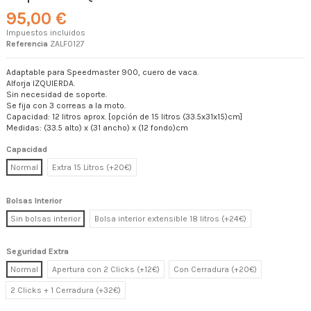
95,00 €
Impuestos incluidos
Referencia
ZALF0127
Adaptable para Speedmaster 900, cuero de vaca.
Alforja IZQUIERDA.
Sin necesidad de soporte.
Se fija con 3 correas a la moto.
Capacidad: 12 litros aprox. [opción de 15 litros (33.5x31x15)cm]
Medidas: (33.5 alto) x (31 ancho) x (12 fondo)cm
Capacidad
Normal
Extra 15 Litros (+20€)
Bolsas Interior
Sin bolsas interior
Bolsa interior extensible 18 litros (+24€)
Seguridad Extra
Normal
Apertura con 2 Clicks (+12€)
Con Cerradura (+20€)
2 Clicks + 1 Cerradura (+32€)