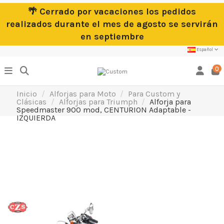
🌴 Cerrado por vacaciones los pedidos
realizados durante el mes de agosto se servirán
en septiembre
Español
0
Inicio
Alforjas para Moto
Para Custom y
Clásicas
Alforjas para Triumph
Alforja para
Speedmaster 900 mod, CENTURION Adaptable -
IZQUIERDA