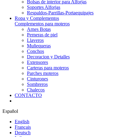
Bolsas de interior para Alforjas
Soportes Alforjas
Respaldos-Parrillas-Portaequipajes
Ropa y Complementos
Complementos para moteros
Arnes Botas
Perneras de piel
Llaveros
Muñequeras
Conchos
Decoracion y Detalles
Extensores
Carteras para moteros
Parches moteros
Cinturones
Sombreros
Chalecos
CONTACTO
Español
English
Français
Deutsch