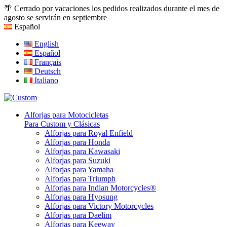
🌴 Cerrado por vacaciones los pedidos realizados durante el mes de
agosto se servirán en septiembre
Español
English
Español
Français
Deutsch
Italiano
Alforjas para Motocicletas
Para Custom y Clásicas
Alforjas para Royal Enfield
Alforjas para Honda
Alforjas para Kawasaki
Alforjas para Suzuki
Alforjas para Yamaha
Alforjas para Triumph
Alforjas para Indian Motorcycles®
Alforjas para Hyosung
Alforjas para Victory Motorcycles
Alforjas para Daelim
Alforjas para Keeway