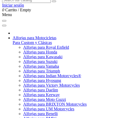
Iniciar sesión
0
Carrito
/
Empty
Menu
Alforjas para Motocicletas
Para Custom y Clásicas
Alforjas para Royal Enfield
Alforjas para Honda
Alforjas para Kawasaki
Alforjas para Suzuki
Alforjas para Yamaha
Alforjas para Triumph
Alforjas para Indian Motorcycles®
Alforjas para Hyosung
Alforjas para Victory Motorcycles
Alforjas para Daelim
Alforjas para Keeway
Alforjas para Moto Guzzi
Alforjas para BRIXTON Motorcycles
Alforjas para UM Motorcycles
Alforjas para Benelli