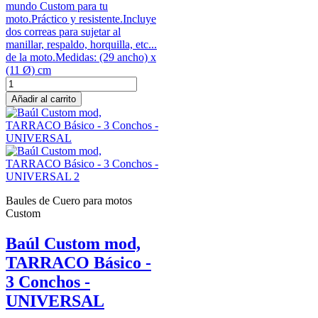
mundo Custom para tu
moto.Práctico y resistente.Incluye
dos correas para sujetar al
manillar, respaldo, horquilla, etc...
de la moto.Medidas: (29 ancho) x
(11 Ø) cm
Añadir al carrito
Baules de Cuero para motos
Custom
Baúl Custom mod,
TARRACO Básico -
3 Conchos -
UNIVERSAL