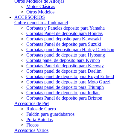
Otros Modelos de Alforjas
Motos Clásicas
Otros Modelos
ACCESORIOS
Cubre deposito - Tank panel
Corbatas y Paneles deposito para Yamaha
Corbatas Panel de deposito para Hondas
Corbatas panel deposito para Kawasaki
Corbatas Panel de deposito para Suzuki
Corbatas panel deposito para Harley Davidson
Corbatas panel de deposito para Hyosung
Corbata panel de deposito para Kymco
Corbatas Panel de deposito para Keeway
Corbatas panel de deposito para Daelim
Corbatas panel de deposito para Royal Enfield
Corbatas panel de deposito para Moto Guzzi
Corbatas panel de deposito para Triumph
Corbatas panel de deposito para Indian
Corbatas Panel de deposito para Brixton
Accesorios de Piel
Rulos de Cuero
Faldón para guardabarros
Porta Botellas
Flecos
Accesorios Varios