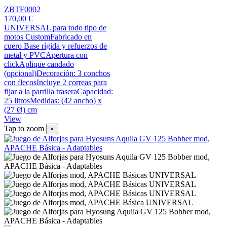
ZBTF0002
170,00 €
UNIVERSAL para todo tipo de
motos CustomFabricado en
cuero Base rígida y refuerzos de
metal y PVCApertura con
clickAplique candado
(opcional)Decoración: 3 conchos
con flecosIncluye 2 correas para
fijar a la parrilla traseraCapacidad:
25 litrosMedidas: (42 ancho) x
(27 Ø) cm
View
Tap to zoom
×