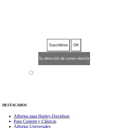
SUSCRIBETE A NUESTRA
NEWSLETTER
He leído y acepto la
política de privacidad
DESTACADOS
Alforjas para Harley-Davidson
Para Custom y Clásicas
Alforjas Universales