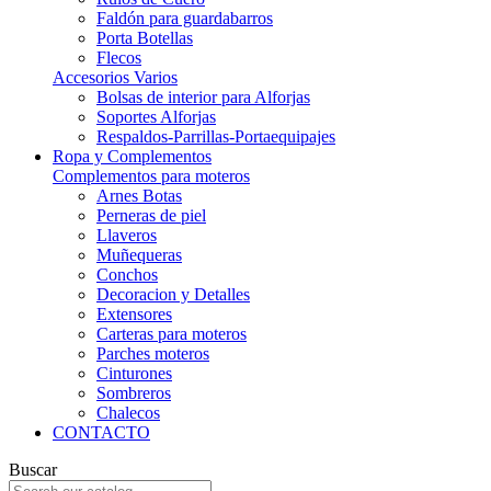
Faldón para guardabarros
Porta Botellas
Flecos
Accesorios Varios
Bolsas de interior para Alforjas
Soportes Alforjas
Respaldos-Parrillas-Portaequipajes
Ropa y Complementos
Complementos para moteros
Arnes Botas
Perneras de piel
Llaveros
Muñequeras
Conchos
Decoracion y Detalles
Extensores
Carteras para moteros
Parches moteros
Cinturones
Sombreros
Chalecos
CONTACTO
Buscar