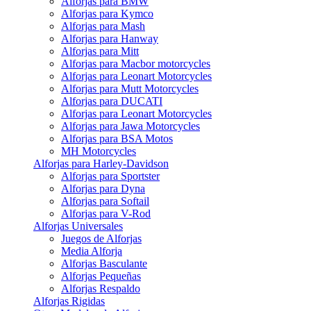
Alforjas para BMW
Alforjas para Kymco
Alforjas para Mash
Alforjas para Hanway
Alforjas para Mitt
Alforjas para Macbor motorcycles
Alforjas para Leonart Motorcycles
Alforjas para Mutt Motorcycles
Alforjas para DUCATI
Alforjas para Leonart Motorcycles
Alforjas para Jawa Motorcycles
Alforjas para BSA Motos
MH Motorcycles
Alforjas para Harley-Davidson
Alforjas para Sportster
Alforjas para Dyna
Alforjas para Softail
Alforjas para V-Rod
Alforjas Universales
Juegos de Alforjas
Media Alforja
Alforjas Basculante
Alforjas Pequeñas
Alforjas Respaldo
Alforjas Rigidas