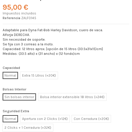
95,00 €
Impuestos incluidos
Referencia
ZALF0145
Adaptable para Dyna Fat-Bob Harley Davidson, cuero de vaca.
Alforja DERECHA.
Sin necesidad de soporte.
Se fija con 3 correas a la moto.
Capacidad: 12 litros aprox. [opción de 15 litros (33.5x31x15)cm]
Medidas: (33.5 alto) x (31 ancho) x (12 fondo)cm
Capacidad
Normal
Extra 15 Litros (+20€)
Bolsas Interior
Sin bolsas interior
Bolsa interior extensible 18 litros (+24€)
Seguridad Extra
Normal
Apertura con 2 Clicks (+12€)
Con Cerradura (+20€)
2 Clicks + 1 Cerradura (+32€)