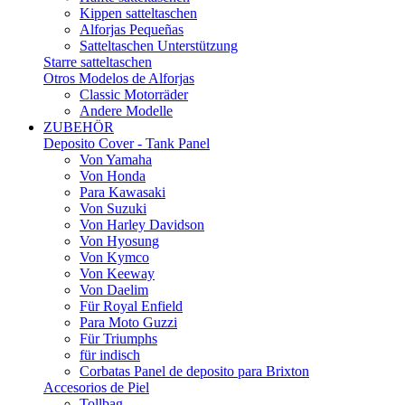
Kippen satteltaschen
Alforjas Pequeñas
Satteltaschen Unterstützung
Starre satteltaschen
Otros Modelos de Alforjas
Classic Motorräder
Andere Modelle
ZUBEHÖR
Deposito Cover - Tank Panel
Von Yamaha
Von Honda
Para Kawasaki
Von Suzuki
Von Harley Davidson
Von Hyosung
Von Kymco
Von Keeway
Von Daelim
Für Royal Enfield
Para Moto Guzzi
Für Triumphs
für indisch
Corbatas Panel de deposito para Brixton
Accesorios de Piel
Tollbag