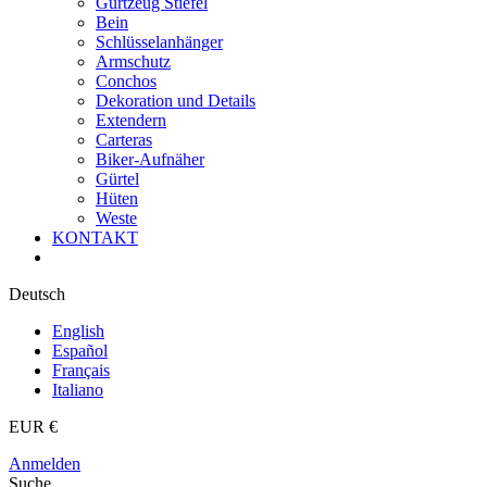
Gurtzeug Stiefel
Bein
Schlüsselanhänger
Armschutz
Conchos
Dekoration und Details
Extendern
Carteras
Biker-Aufnäher
Gürtel
Hüten
Weste
KONTAKT
Deutsch
English
Español
Français
Italiano
EUR €
Anmelden
Suche