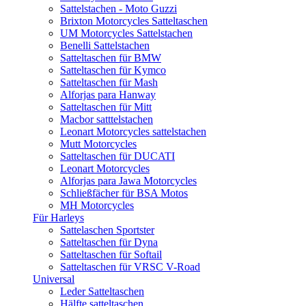
Sattelstachen - Moto Guzzi
Brixton Motorcycles Satteltaschen
UM Motorcycles Sattelstachen
Benelli Sattelstachen
Satteltaschen für BMW
Satteltaschen für Kymco
Satteltaschen für Mash
Alforjas para Hanway
Satteltaschen für Mitt
Macbor satttelstachen
Leonart Motorcycles sattelstachen
Mutt Motorcycles
Satteltaschen für DUCATI
Leonart Motorcycles
Alforjas para Jawa Motorcycles
Schließfächer für BSA Motos
MH Motorcycles
Für Harleys
Sattelaschen Sportster
Satteltaschen für Dyna
Satteltaschen für Softail
Satteltaschen für VRSC V-Road
Universal
Leder Satteltaschen
Hälfte satteltaschen