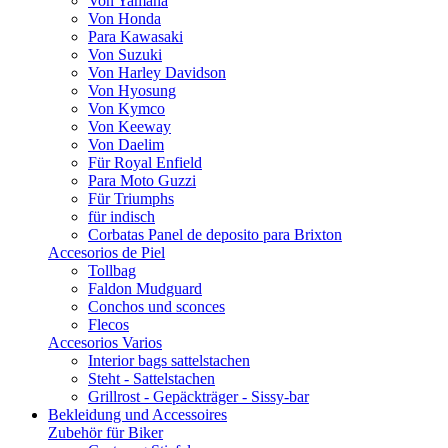
Von Yamaha
Von Honda
Para Kawasaki
Von Suzuki
Von Harley Davidson
Von Hyosung
Von Kymco
Von Keeway
Von Daelim
Für Royal Enfield
Para Moto Guzzi
Für Triumphs
für indisch
Corbatas Panel de deposito para Brixton
Accesorios de Piel
Tollbag
Faldon Mudguard
Conchos und sconces
Flecos
Accesorios Varios
Interior bags sattelstachen
Steht - Sattelstachen
Grillrost - Gepäckträger - Sissy-bar
Bekleidung und Accessoires
Zubehör für Biker