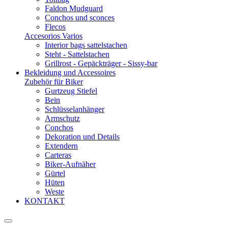
Faldon Mudguard
Conchos und sconces
Flecos
Accesorios Varios
Interior bags sattelstachen
Steht - Sattelstachen
Grillrost - Gepäckträger - Sissy-bar
Bekleidung und Accessoires
Zubehör für Biker
Gurtzeug Stiefel
Bein
Schlüsselanhänger
Armschutz
Conchos
Dekoration und Details
Extendern
Carteras
Biker-Aufnäher
Gürtel
Hüten
Weste
KONTAKT