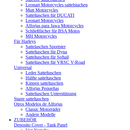
Leonart Motorcycles sattelstachen
Mutt Motorcycles
Satteltaschen für DUCATI
Leonart Motorcycles
Alforjas para Jawa Motorcycles
Schließfächer für BSA Motos
MH Motorcycles
Für Harleys
Sattelaschen Sportster
Satteltaschen für Dyna
Satteltaschen für Softail
Satteltaschen für VRSC V-Road
Universal
Leder Satteltaschen
Hälfte satteltaschen
Kippen satteltaschen
Alforjas Pequeñas
Satteltaschen Unterstützung
Starre satteltaschen
Otros Modelos de Alforjas
Classic Motorräder
Andere Modelle
ZUBEHÖR
Deposito Cover - Tank Panel