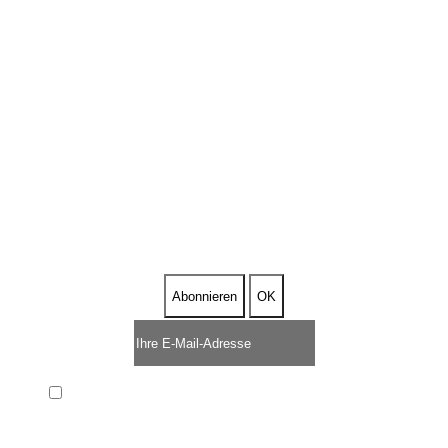
ABONNIEREN SIE
UNSEREN NEWSLETTER
Ich habe die
Datenschutzerklärung
gelesen und akzeptiere sie.