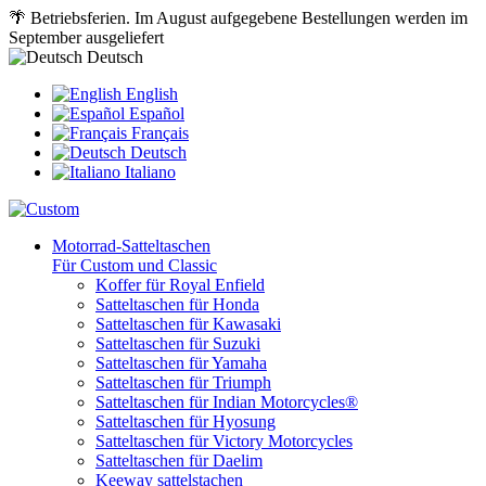
🌴 Betriebsferien. Im August aufgegebene Bestellungen werden im
September ausgeliefert
Deutsch
English
Español
Français
Deutsch
Italiano
Motorrad-Satteltaschen
Für Custom und Classic
Koffer für Royal Enfield
Satteltaschen für Honda
Satteltaschen für Kawasaki
Satteltaschen für Suzuki
Satteltaschen für Yamaha
Satteltaschen für Triumph
Satteltaschen für Indian Motorcycles®
Satteltaschen für Hyosung
Satteltaschen für Victory Motorcycles
Satteltaschen für Daelim
Keeway sattelstachen