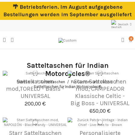
🌴 Betriebsferien. Im August aufgegebene
Bestellungen werden im September ausgeliefert
Deutsch
0
Satteltaschen für Indian
Motorcycles®
Satteltaschen
Starr Satteltaschen
Startseite
Satteltaschen
Für Custom und Classic
Satteltaschen für Indian Motorcycles®
mod,TORELO - Basis -
mod, CAMPEADOR
UNIVERSAL
Klassische Celtic -
Big Boss - UNIVERSAL
200,00 €
650,00 €
Starr Satteltaschen
Personalisierte