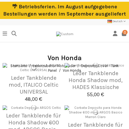
🌴 Betriebsferien. Im August aufgegebene
Bestellungen werden im September ausgeliefert
Deutsch
0
Von Honda
Startseite
Lederzubehör Motorräder
Deposito Cover - Tank
Panel
Von Honda
Leder Tankblende
Leder Tankblende
Honda Shadow mod,
mod, ITALICO Celtic
HADES Klassische
UNIVERSAL
55,00 €
48,00 €
Leder Tankblende für
Honda Shadow 600
Leder Tankblende für