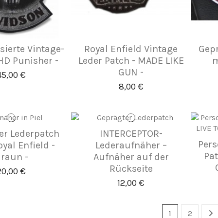
sierte Vintage-
Royal Enfield Vintage
Gepr
HD Punisher -
Leder Patch - MADE LIKE
m
GUN -
45,00 €
8,00 €
er Lederpatch
INTERCEPTOR-
Pers
yal Enfield -
Lederaufnäher –
Pat
raun -
Aufnäher auf der
Rückseite
20,00 €
12,00 €
1
2