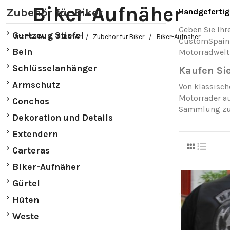
Biker-Aufnäher
Zubehör für Biker
Handgefertig
Geben Sie Ih
Gurtzeug Stiefel
Startseite
Zubehör
Zubehör für Biker
Biker-Aufnäher
CustomSpain.c
Bein
Motorradwelt 
Schlüsselanhänger
Kaufen Si
Armschutz
Von klassisch
Motorräder a
Conchos
Sammlung zu
Dekoration und Details
Extendern
Carteras
Biker-Aufnäher
Gürtel
Hüten
Weste