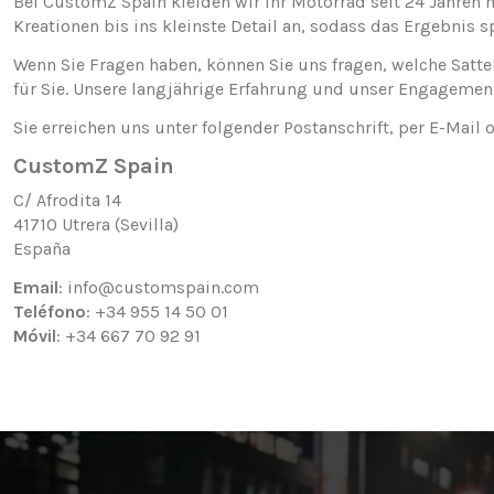
Bei CustomZ Spain kleiden wir Ihr Motorrad seit 24 Jahren m
Kreationen bis ins kleinste Detail an, sodass das Ergebnis sp
Wenn Sie Fragen haben, können Sie uns fragen, welche Sattel
für Sie. Unsere langjährige Erfahrung und unser Engagement
Sie erreichen uns unter folgender Postanschrift, per E-Mail 
CustomZ Spain
C/ Afrodita 14
41710 Utrera (Sevilla)
España
Email
:
info@customspain.com
Teléfono
: +34 955 14 50 01
Móvil
: +34 667 70 92 91