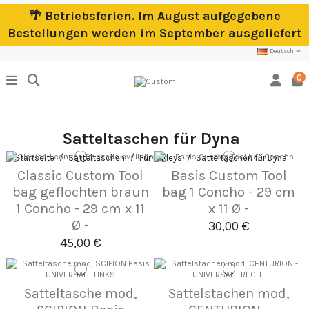
🌴 Betriebsferien. Im August aufgegebene
Bestellungen werden im September ausgeliefert
Deutsch
0
Satteltaschen für Dyna
Startseite
Satteltaschen
Für Harleys
Satteltaschen für Dyna
Classic Custom Tool
Basis Custom Tool
bag geflochten braun
bag 1 Concho - 29 cm
1 Concho - 29 cm x 11
x 11 Ø -
Ø -
30,00 €
45,00 €
Satteltasche mod,
Sattelstachen mod,