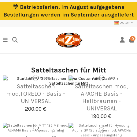
🌴 Betriebsferien. Im August aufgegebene
Bestellungen werden im September ausgeliefert
Deutsch
0
Satteltaschen für Mitt
Startseite
Satteltaschen
Für Custom und Classic
Satteltaschen für Mitt
Satteltaschen
Satteltaschen mod,
mod,TORELO - Basis -
APACHE Basis -
UNIVERSAL
Hellbraunen -
UNIVERSAL
200,00 €
190,00 €