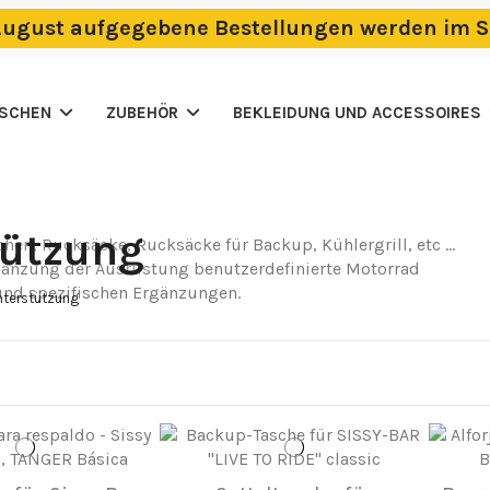
m August aufgegebene Bestellungen werden im S
ASCHEN
ZUBEHÖR
BEKLEIDUNG UND ACCESSOIRES
tützung
chen, Rucksäcke, Rucksäcke für Backup, Kühlergrill, etc ...
gänzung der Ausrüstung benutzerdefinierte Motorrad
und spezifischen Ergänzungen.
nterstützung