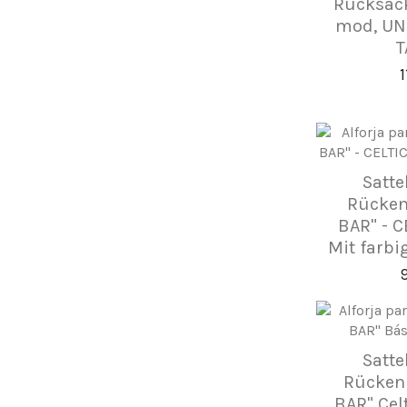
Rucksack
mod, UN
T
1
Satte
Rücken
BAR" - C
Mit farb
Satte
Rückenl
BAR" Cel