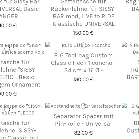
 für Sissy Bar
Satteltasche für
Bag 
IVERSAL Basic
Rückenlehne für SISSY-
BA
ANGER
BAR mod, LIVE to RIDE
Klassische UNIVERSAL
10,00 €
150,00 €
BIG Tool bag Custom
ltasche für
Classic Heck 1 concho -
lehne "SISSY
Rü
34 cm x 16 Ø -
ELTIC - Basic -
BAR"
130,00 €
igem Ornament.
99,00 €
Separator Spacer mit
ltasche für
B
Pin-Rolle - Universal
ehne "SISSY-
Cust
32,00 €
tic Classic mit