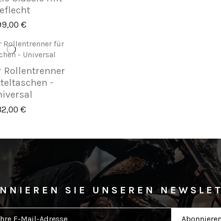
eflecht
99,00 €
 Rollentrenner
tteltaschen -
iversal
32,00 €
NNIEREN SIE UNSEREN NEWSLE