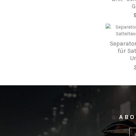
G
Separator
für Sa
Un
ABO