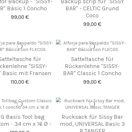
for Backup - "SISSY-
Backup scrip für "SISSY
R" Básic 1 Concho
BAR" - CELTIC Grund
Coco
99,00 €
99,00 €
Satteltasche für
Satteltasche für
ckenlehne "SISSY-
Rückenlehne "SISSY-
 Basic mit Fransen
BAR" Classic 1 Concho
110,00 €
99,00 €
IG Basis Tool bag
Rucksack für Sissy Bar
om - 34 cm x 16 Ø -
mod, UNIVERSAL Basic 3
R TANGER