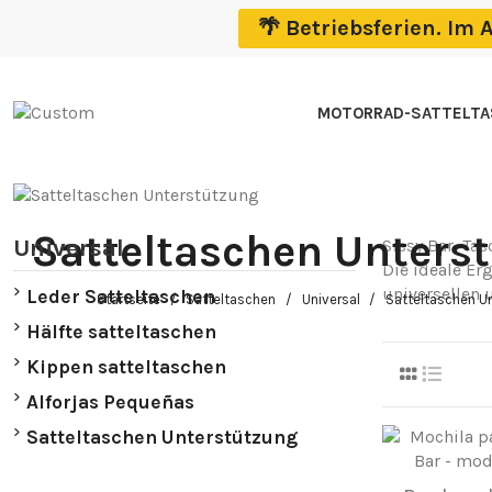
🌴 Betriebsferien. I
MOTORRAD-SATTELT
Satteltaschen Unters
Universal
Sissy Bar, Tas
Die ideale Er
universellen 
Leder Satteltaschen
Startseite
Satteltaschen
Universal
Satteltaschen U
Hälfte satteltaschen
Kippen satteltaschen
Alforjas Pequeñas
Satteltaschen Unterstützung