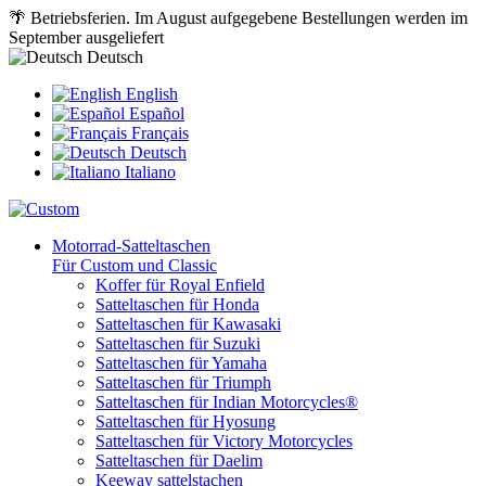
🌴 Betriebsferien. Im August aufgegebene Bestellungen werden im
September ausgeliefert
Deutsch
English
Español
Français
Deutsch
Italiano
Motorrad-Satteltaschen
Für Custom und Classic
Koffer für Royal Enfield
Satteltaschen für Honda
Satteltaschen für Kawasaki
Satteltaschen für Suzuki
Satteltaschen für Yamaha
Satteltaschen für Triumph
Satteltaschen für Indian Motorcycles®
Satteltaschen für Hyosung
Satteltaschen für Victory Motorcycles
Satteltaschen für Daelim
Keeway sattelstachen