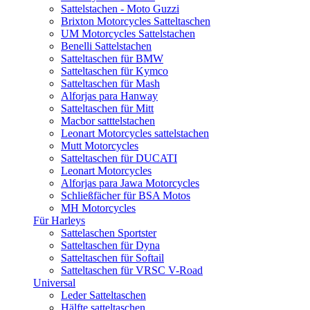
Sattelstachen - Moto Guzzi
Brixton Motorcycles Satteltaschen
UM Motorcycles Sattelstachen
Benelli Sattelstachen
Satteltaschen für BMW
Satteltaschen für Kymco
Satteltaschen für Mash
Alforjas para Hanway
Satteltaschen für Mitt
Macbor satttelstachen
Leonart Motorcycles sattelstachen
Mutt Motorcycles
Satteltaschen für DUCATI
Leonart Motorcycles
Alforjas para Jawa Motorcycles
Schließfächer für BSA Motos
MH Motorcycles
Für Harleys
Sattelaschen Sportster
Satteltaschen für Dyna
Satteltaschen für Softail
Satteltaschen für VRSC V-Road
Universal
Leder Satteltaschen
Hälfte satteltaschen