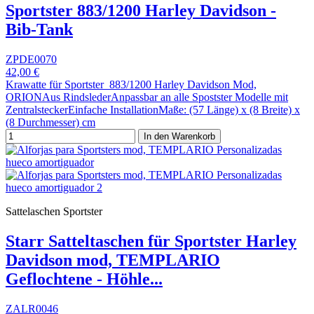
Sportster 883/1200 Harley Davidson -
Bib-Tank
ZPDE0070
42,00 €
Krawatte für Sportster 883/1200 Harley Davidson Mod,
ORIONAus RindslederAnpassbar an alle Spostster Modelle mit
ZentralsteckerEinfache InstallationMaße: (57 Länge) x (8 Breite) x
(8 Durchmesser) cm
In den Warenkorb
Sattelaschen Sportster
Starr Satteltaschen für Sportster Harley
Davidson mod, TEMPLARIO
Geflochtene - Höhle...
ZALR0046