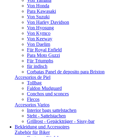
Von Yamaha
Von Honda
Para Kawasaki
Von Suzuki
Von Harley Davidson
Von Hyosung
Von Kymco
Von Keeway
Von Daelim
Für Royal Enfield
Para Moto Guzzi
Für Triumphs
für indisch
Corbatas Panel de deposito para Brixton
Accesorios de Piel
Tollbag
Faldon Mudguard
Conchos und sconces
Flecos
Accesorios Varios
Interior bags sattelstachen
Steht - Sattelstachen
Grillrost - Gepäckträger - Sissy-bar
Bekleidung und Accessoires
Zubehör für Biker