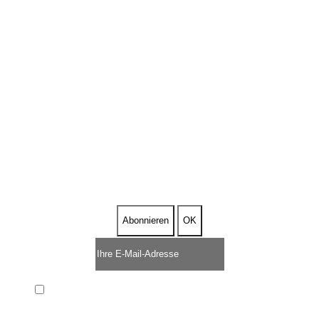
ABONNIEREN SIE
UNSEREN NEWSLETTER
Ich habe die
Datenschutzerklärung
gelesen und akzeptiere sie.