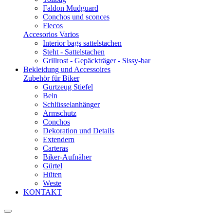
Faldon Mudguard
Conchos und sconces
Flecos
Accesorios Varios
Interior bags sattelstachen
Steht - Sattelstachen
Grillrost - Gepäckträger - Sissy-bar
Bekleidung und Accessoires
Zubehör für Biker
Gurtzeug Stiefel
Bein
Schlüsselanhänger
Armschutz
Conchos
Dekoration und Details
Extendern
Carteras
Biker-Aufnäher
Gürtel
Hüten
Weste
KONTAKT