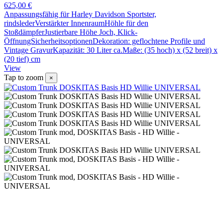
625,00 €
Anpassungsfähig für Harley Davidson Sportster,
rindslederVerstärkter InnenraumHöhle für den
StoßdämpferJustierbare Höhe Joch, Klick-
ÖffnungSicherheitsoptionenDekoration: geflochtene Profile und
Vintage GravurKapazität: 30 Liter ca.Maße: (35 hoch) x (52 breit) x
(20 tief) cm
View
Tap to zoom
×