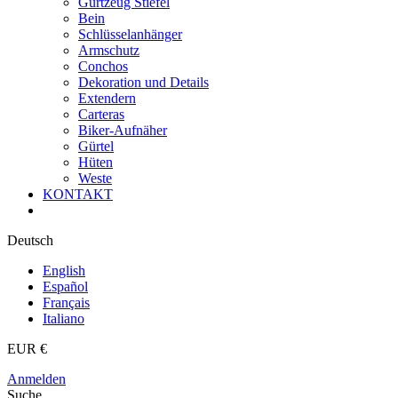
Gurtzeug Stiefel
Bein
Schlüsselanhänger
Armschutz
Conchos
Dekoration und Details
Extendern
Carteras
Biker-Aufnäher
Gürtel
Hüten
Weste
KONTAKT
Deutsch
English
Español
Français
Italiano
EUR €
Anmelden
Suche