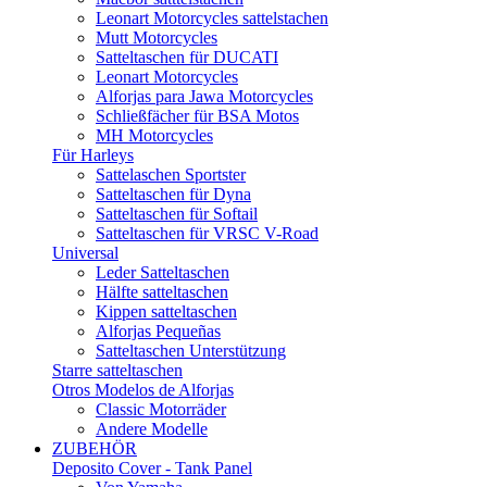
Leonart Motorcycles sattelstachen
Mutt Motorcycles
Satteltaschen für DUCATI
Leonart Motorcycles
Alforjas para Jawa Motorcycles
Schließfächer für BSA Motos
MH Motorcycles
Für Harleys
Sattelaschen Sportster
Satteltaschen für Dyna
Satteltaschen für Softail
Satteltaschen für VRSC V-Road
Universal
Leder Satteltaschen
Hälfte satteltaschen
Kippen satteltaschen
Alforjas Pequeñas
Satteltaschen Unterstützung
Starre satteltaschen
Otros Modelos de Alforjas
Classic Motorräder
Andere Modelle
ZUBEHÖR
Deposito Cover - Tank Panel