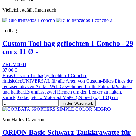
Vielleicht gefällt Ihnen auch
Tollbag
Custom Tool bag geflochten 1 Concho - 29
cm x 11 Ø -
ZRUM0001
37,00 €
Basis Custom Tollbag geflochten 1 Concho,
rindsleder.UNIVERSAL für alle Arten von Custom-Bikes.Eines der
repräsentativsten Artikel Welt Gewohnheit für Ihr Fahrrad.Praktisch
und haltbar.Es umfasst zwei Riemen um den Lenker zu halten,
zurück, Gabel, etc ... Motorrad.Maße: (29 breit) x (11 Ø) cm
In den Warenkorb
Von Harley Davidson
ORION Basic Schwarz Tankkrawatte für