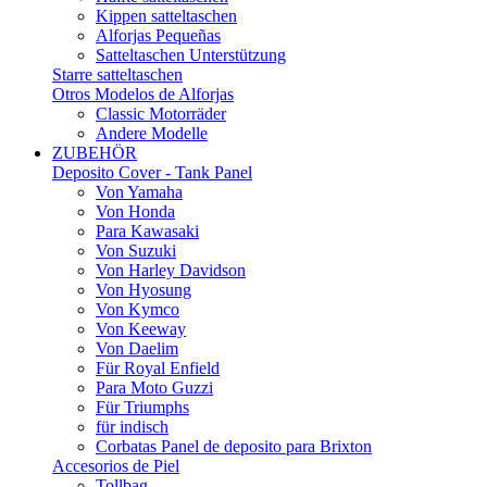
Kippen satteltaschen
Alforjas Pequeñas
Satteltaschen Unterstützung
Starre satteltaschen
Otros Modelos de Alforjas
Classic Motorräder
Andere Modelle
ZUBEHÖR
Deposito Cover - Tank Panel
Von Yamaha
Von Honda
Para Kawasaki
Von Suzuki
Von Harley Davidson
Von Hyosung
Von Kymco
Von Keeway
Von Daelim
Für Royal Enfield
Para Moto Guzzi
Für Triumphs
für indisch
Corbatas Panel de deposito para Brixton
Accesorios de Piel
Tollbag