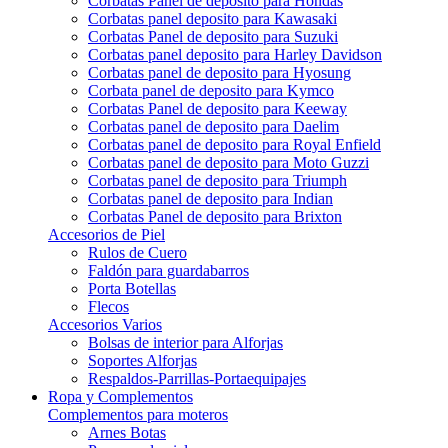
Corbatas Panel de deposito para Hondas
Corbatas panel deposito para Kawasaki
Corbatas Panel de deposito para Suzuki
Corbatas panel deposito para Harley Davidson
Corbatas panel de deposito para Hyosung
Corbata panel de deposito para Kymco
Corbatas Panel de deposito para Keeway
Corbatas panel de deposito para Daelim
Corbatas panel de deposito para Royal Enfield
Corbatas panel de deposito para Moto Guzzi
Corbatas panel de deposito para Triumph
Corbatas panel de deposito para Indian
Corbatas Panel de deposito para Brixton
Accesorios de Piel
Rulos de Cuero
Faldón para guardabarros
Porta Botellas
Flecos
Accesorios Varios
Bolsas de interior para Alforjas
Soportes Alforjas
Respaldos-Parrillas-Portaequipajes
Ropa y Complementos
Complementos para moteros
Arnes Botas