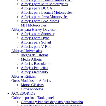
Alforjas para Mutt Motorcycles
Alforjas para DUCATI
Alforjas para Leonart Motorcycles
Alforjas para Jawa Motorcycles
Alforjas para BSA Motos
MH Motorcycles
Alforjas para Harley-Davidson
Alforjas para Sportster
Alforjas para Dyna
Alforjas para Softail
Alforjas para V-Rod
Alforjas Universales
Juegos de Alforjas
Media Alforja
Alforjas Basculante
Alforjas Pequeñas
Alforjas Respaldo
Alforjas Rigidas
Otros Modelos de Alforjas
Motos Clásicas
Otros Modelos
ACCESORIOS
Cubre deposito - Tank panel
Corbatas y Paneles deposito para Yamaha