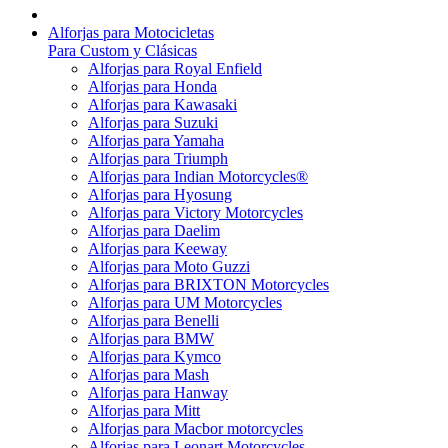
Alforjas para Motocicletas
Para Custom y Clásicas
Alforjas para Royal Enfield
Alforjas para Honda
Alforjas para Kawasaki
Alforjas para Suzuki
Alforjas para Yamaha
Alforjas para Triumph
Alforjas para Indian Motorcycles®
Alforjas para Hyosung
Alforjas para Victory Motorcycles
Alforjas para Daelim
Alforjas para Keeway
Alforjas para Moto Guzzi
Alforjas para BRIXTON Motorcycles
Alforjas para UM Motorcycles
Alforjas para Benelli
Alforjas para BMW
Alforjas para Kymco
Alforjas para Mash
Alforjas para Hanway
Alforjas para Mitt
Alforjas para Macbor motorcycles
Alforjas para Leonart Motorcycles