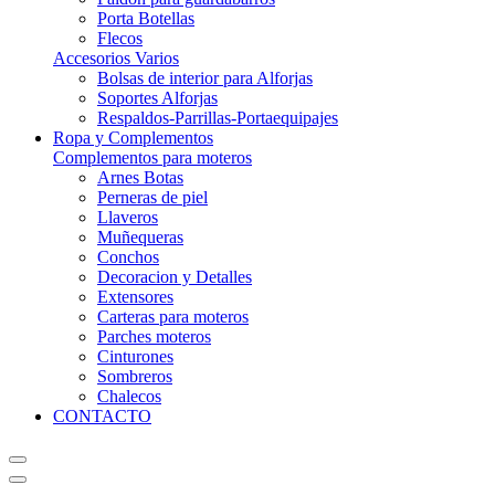
Porta Botellas
Flecos
Accesorios Varios
Bolsas de interior para Alforjas
Soportes Alforjas
Respaldos-Parrillas-Portaequipajes
Ropa y Complementos
Complementos para moteros
Arnes Botas
Perneras de piel
Llaveros
Muñequeras
Conchos
Decoracion y Detalles
Extensores
Carteras para moteros
Parches moteros
Cinturones
Sombreros
Chalecos
CONTACTO