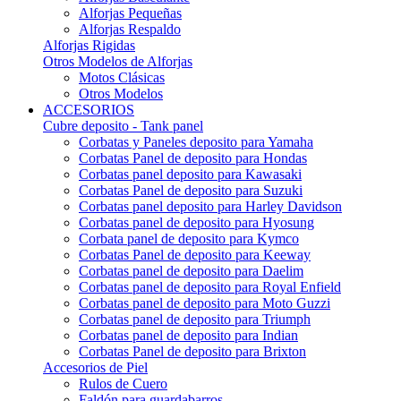
Alforjas Pequeñas
Alforjas Respaldo
Alforjas Rigidas
Otros Modelos de Alforjas
Motos Clásicas
Otros Modelos
ACCESORIOS
Cubre deposito - Tank panel
Corbatas y Paneles deposito para Yamaha
Corbatas Panel de deposito para Hondas
Corbatas panel deposito para Kawasaki
Corbatas Panel de deposito para Suzuki
Corbatas panel deposito para Harley Davidson
Corbatas panel de deposito para Hyosung
Corbata panel de deposito para Kymco
Corbatas Panel de deposito para Keeway
Corbatas panel de deposito para Daelim
Corbatas panel de deposito para Royal Enfield
Corbatas panel de deposito para Moto Guzzi
Corbatas panel de deposito para Triumph
Corbatas panel de deposito para Indian
Corbatas Panel de deposito para Brixton
Accesorios de Piel
Rulos de Cuero
Faldón para guardabarros