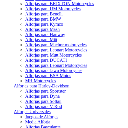
Alforjas para BRIXTON Motorcycles
Alforjas para UM Motorcycles
Alforjas para Benelli
Alforjas para BMW
Alforjas para Kymco
Alforjas para Mash
Alforjas para Hanway
Alforjas para Mitt
Alforjas para Macbor motorcycles
Alforjas para Leonart Motorcycles
Alforjas para Mutt Motorcycles
Alforjas para DUCATI
Alforjas para Leonart Motorcycles
Alforjas para Jawa Motorcycles
Alforjas para BSA Motos
MH Motorcycles
Alforjas para Harley-Davidson
Alforjas para Sportster
Alforjas para Dyna
Alforjas para Softail
Alforjas para V-Rod
Alforjas Universales
Juegos de Alforjas
Media Alforja
Alforjas Basculante