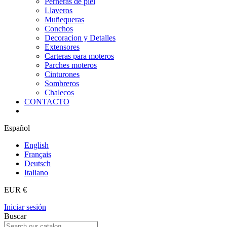
Perneras de piel
Llaveros
Muñequeras
Conchos
Decoracion y Detalles
Extensores
Carteras para moteros
Parches moteros
Cinturones
Sombreros
Chalecos
CONTACTO
Español
English
Français
Deutsch
Italiano
EUR €
Iniciar sesión
Buscar