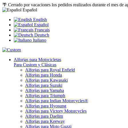
🌴 Cerrado por vacaciones los pedidos realizados durante el mes de a
Español
English
Español
Français
Deutsch
Italiano
Alforjas para Motocicletas
Para Custom y Clásicas
Alforjas para Royal Enfield
Alforjas para Honda
Alforjas para Kawasaki
Alforjas para Suzuki
Alforjas para Yamaha
Alforjas para Triumph
Alforjas para Indian Motorcycles®
Alforjas para Hyosung
Alforjas para Victory Motorcycles
Alforjas para Daelim
Alforjas para Keeway
Alforjas para Moto Guzzi