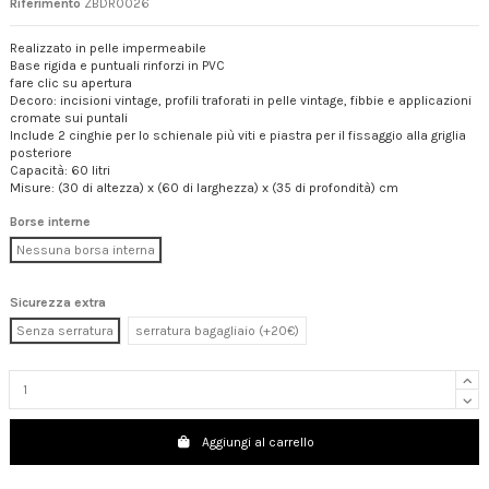
Riferimento
ZBDR0026
Realizzato in pelle impermeabile
Base rigida e puntuali rinforzi in PVC
fare clic su apertura
Decoro: incisioni vintage, profili traforati in pelle vintage, fibbie e applicazioni
cromate sui puntali
Include 2 cinghie per lo schienale più viti e piastra per il fissaggio alla griglia
posteriore
Capacità: 60 litri
Misure: (30 di altezza) x (60 di larghezza) x (35 di profondità) cm
Borse interne
Nessuna borsa interna
Sicurezza extra
Senza serratura
serratura bagagliaio (+20€)
Aggiungi al carrello