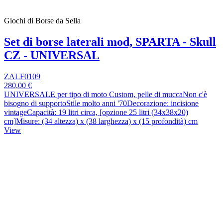
Giochi di Borse da Sella
Set di borse laterali mod, SPARTA - Skull
CZ - UNIVERSAL
ZALF0109
280,00 €
UNIVERSALE per tipo di moto Custom, pelle di muccaNon c'è
bisogno di supportoStile molto anni '70Decorazione: incisione
vintageCapacità: 19 litri circa, [opzione 25 litri (34x38x20)
cm]Misure: (34 altezza) x (38 larghezza) x (15 profondità) cm
View