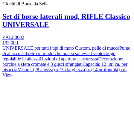
Giochi di Borse da Sella
Set di borse laterali mod, RIFLE Classico
UNIVERSALE
ZALF0002
195,00 €
UNIVERSALE per tutti i tipi di moto Custom, pelle di muccaPunto
di attacco sul retro in modo che non si sollevi al ventoGiogo
regolabile in altezzaOpzioni di apertura e sicurezzaDecorazione:
borchie a sfera cromate e 3 gusci sfrangiatiCapacità: 12 litri ca. per
bisacciaMisure: (28 altezza) x (35 larghezza) x (14 profondità) cm
View