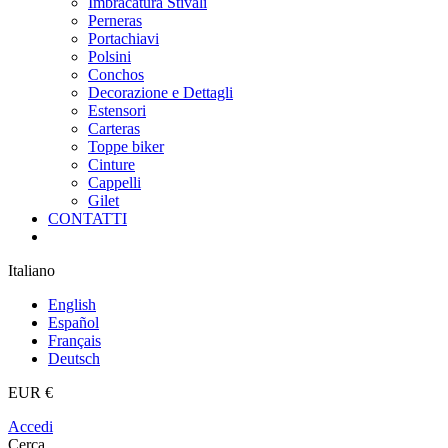
Imbracatura Stivali
Perneras
Portachiavi
Polsini
Conchos
Decorazione e Dettagli
Estensori
Carteras
Toppe biker
Cinture
Cappelli
Gilet
CONTATTI
Italiano
English
Español
Français
Deutsch
EUR €
Accedi
Cerca