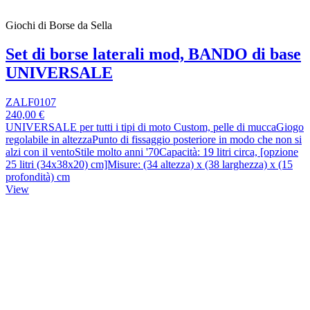
Giochi di Borse da Sella
Set di borse laterali mod, BANDO di base
UNIVERSALE
ZALF0107
240,00 €
UNIVERSALE per tutti i tipi di moto Custom, pelle di muccaGiogo
regolabile in altezzaPunto di fissaggio posteriore in modo che non si
alzi con il ventoStile molto anni '70Capacità: 19 litri circa, [opzione
25 litri (34x38x20) cm]Misure: (34 altezza) x (38 larghezza) x (15
profondità) cm
View