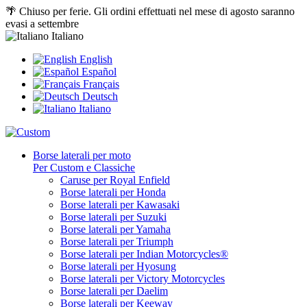
🌴 Chiuso per ferie. Gli ordini effettuati nel mese di agosto saranno
evasi a settembre
Italiano
English
Español
Français
Deutsch
Italiano
Borse laterali per moto
Per Custom e Classiche
Caruse per Royal Enfield
Borse laterali per Honda
Borse laterali per Kawasaki
Borse laterali per Suzuki
Borse laterali per Yamaha
Borse laterali per Triumph
Borse laterali per Indian Motorcycles®
Borse laterali per Hyosung
Borse laterali per Victory Motorcycles
Borse laterali per Daelim
Borse laterali per Keeway