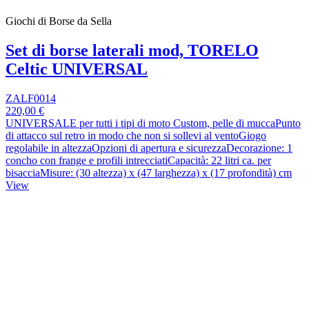
Giochi di Borse da Sella
Set di borse laterali mod, TORELO
Celtic UNIVERSAL
ZALF0014
220,00 €
UNIVERSALE per tutti i tipi di moto Custom, pelle di muccaPunto
di attacco sul retro in modo che non si sollevi al ventoGiogo
regolabile in altezzaOpzioni di apertura e sicurezzaDecorazione: 1
concho con frange e profili intrecciatiCapacità: 22 litri ca. per
bisacciaMisure: (30 altezza) x (47 larghezza) x (17 profondità) cm
View