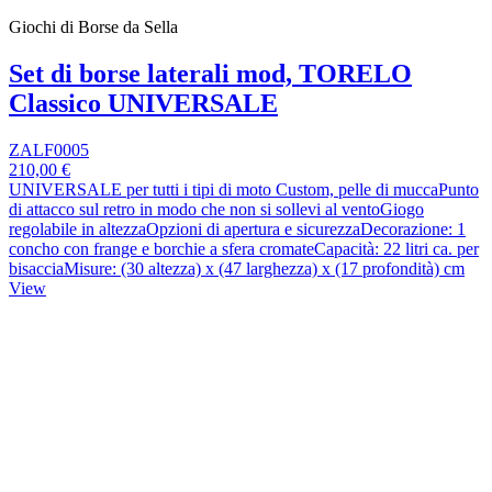
Giochi di Borse da Sella
Set di borse laterali mod, TORELO
Classico UNIVERSALE
ZALF0005
210,00 €
UNIVERSALE per tutti i tipi di moto Custom, pelle di muccaPunto
di attacco sul retro in modo che non si sollevi al ventoGiogo
regolabile in altezzaOpzioni di apertura e sicurezzaDecorazione: 1
concho con frange e borchie a sfera cromateCapacità: 22 litri ca. per
bisacciaMisure: (30 altezza) x (47 larghezza) x (17 profondità) cm
View