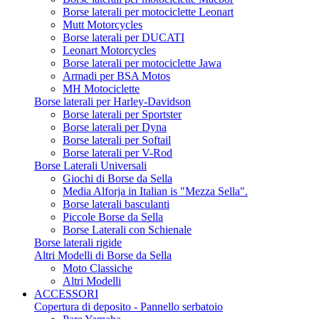
Borse laterali per motociclette Leonart
Mutt Motorcycles
Borse laterali per DUCATI
Leonart Motorcycles
Borse laterali per motociclette Jawa
Armadi per BSA Motos
MH Motociclette
Borse laterali per Harley-Davidson
Borse laterali per Sportster
Borse laterali per Dyna
Borse laterali per Softail
Borse laterali per V-Rod
Borse Laterali Universali
Giochi di Borse da Sella
Media Alforja in Italian is "Mezza Sella".
Borse laterali basculanti
Piccole Borse da Sella
Borse Laterali con Schienale
Borse laterali rigide
Altri Modelli di Borse da Sella
Moto Classiche
Altri Modelli
ACCESSORI
Copertura di deposito - Pannello serbatoio