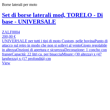
Borse laterali per moto
Set di borse laterali mod, TORELO - Di
base - UNIVERSALE
ZALF0004
200,00 €
UNIVERSALE per tutti i tipi di moto Custom, pelle bovinaPunto di
attacco sul retro in modo che non si sollevi al ventoGiogo regolabile
in altezzaOpzioni di apertura e sicurezzaDecorazione: 1 concho con
frangeCapacità: 22 litri ca. per bisacciaMisure: (30 altezza) x (47
larghezza) x (17 profondità) cm
View