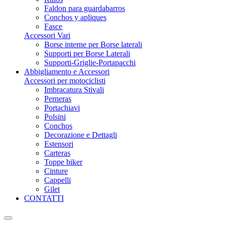
Faldon para guardabarros
Conchos y apliques
Fasce
Accessori Vari
Borse interne per Borse laterali
Supporti per Borse Laterali
Supporti-Griglie-Portapacchi
Abbigliamento e Accessori
Accessori per motociclisti
Imbracatura Stivali
Perneras
Portachiavi
Polsini
Conchos
Decorazione e Dettagli
Estensori
Carteras
Toppe biker
Cinture
Cappelli
Gilet
CONTATTI