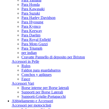
Para Yamaha
Para Honda
Para Kawasaki
Para Suzuki
Para Harley Davidson
Para Hyosung
Para Kymco
Para Keeway
Para Daelim
Para Royal Enfield
Para Moto Guzzi
Para Triumph
per indian
Cravatte Pannello di deposito per Brixton
Accessori in Pelle
Rulos
Faldon para guardabarros
Conchos y apliques
Fasce
Accessori Vari
Borse interne per Borse laterali
Supporti per Borse Laterali
Supporti-Griglie-Portapacchi
Abbigliamento e Accessori
Accessori per motociclisti