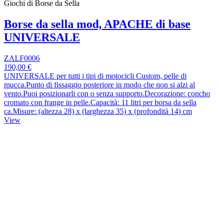
Giochi di Borse da Sella
Borse da sella mod, APACHE di base
UNIVERSALE
ZALF0006
190,00 €
UNIVERSALE per tutti i tipi di motocicli Custom, pelle di
mucca.Punto di fissaggio posteriore in modo che non si alzi al
vento.Puoi posizionarli con o senza supporto.Decorazione: concho
cromato con frange in pelle.Capacità: 11 litri per borsa da sella
ca.Misure: (altezza 28) x (larghezza 35) x (profondità 14) cm
View