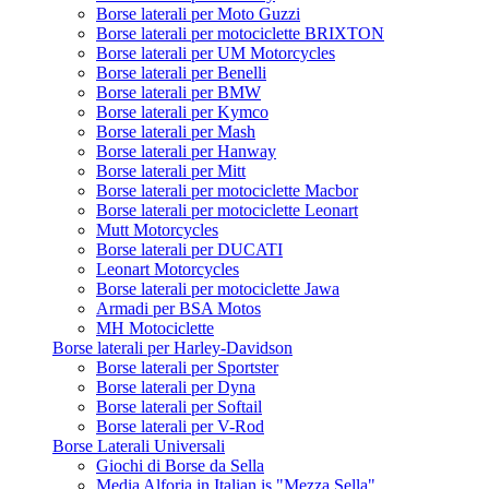
Borse laterali per Moto Guzzi
Borse laterali per motociclette BRIXTON
Borse laterali per UM Motorcycles
Borse laterali per Benelli
Borse laterali per BMW
Borse laterali per Kymco
Borse laterali per Mash
Borse laterali per Hanway
Borse laterali per Mitt
Borse laterali per motociclette Macbor
Borse laterali per motociclette Leonart
Mutt Motorcycles
Borse laterali per DUCATI
Leonart Motorcycles
Borse laterali per motociclette Jawa
Armadi per BSA Motos
MH Motociclette
Borse laterali per Harley-Davidson
Borse laterali per Sportster
Borse laterali per Dyna
Borse laterali per Softail
Borse laterali per V-Rod
Borse Laterali Universali
Giochi di Borse da Sella
Media Alforja in Italian is "Mezza Sella".