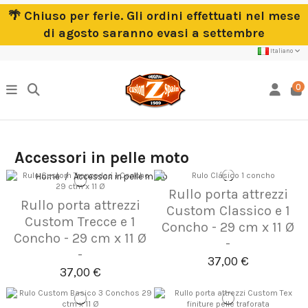
🌴 Chiuso per ferie. Gli ordini effettuati nel mese
di agosto saranno evasi a settembre
Italiano
0
Accessori in pelle moto
Home
Accessori in pelle moto
Rullo porta attrezzi
Rullo porta attrezzi
Custom Classico e 1
Custom Trecce e 1
Concho - 29 cm x 11 Ø
Concho - 29 cm x 11 Ø
-
-
37,00 €
37,00 €