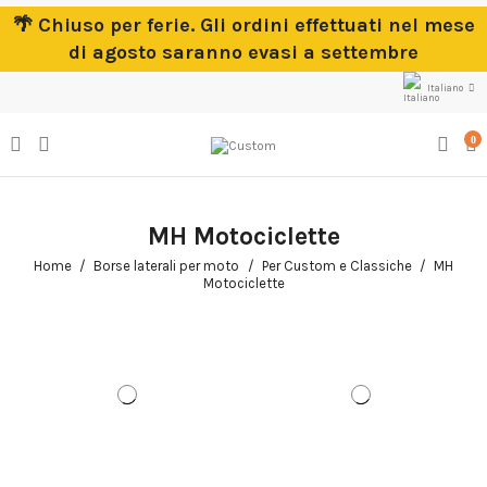
🌴 Chiuso per ferie. Gli ordini effettuati nel mese
di agosto saranno evasi a settembre
Italiano
0
MH Motociclette
Home
Borse laterali per moto
Per Custom e Classiche
MH
Motociclette