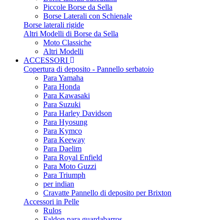
Piccole Borse da Sella
Borse Laterali con Schienale
Borse laterali rigide
Altri Modelli di Borse da Sella
Moto Classiche
Altri Modelli
ACCESSORI
Copertura di deposito - Pannello serbatoio
Para Yamaha
Para Honda
Para Kawasaki
Para Suzuki
Para Harley Davidson
Para Hyosung
Para Kymco
Para Keeway
Para Daelim
Para Royal Enfield
Para Moto Guzzi
Para Triumph
per indian
Cravatte Pannello di deposito per Brixton
Accessori in Pelle
Rulos
Faldon para guardabarros