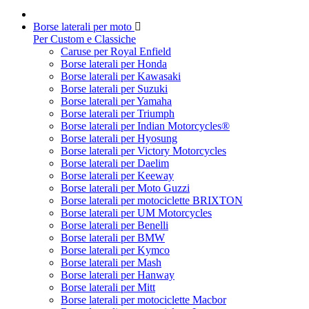
Borse laterali per moto
Per Custom e Classiche
Caruse per Royal Enfield
Borse laterali per Honda
Borse laterali per Kawasaki
Borse laterali per Suzuki
Borse laterali per Yamaha
Borse laterali per Triumph
Borse laterali per Indian Motorcycles®
Borse laterali per Hyosung
Borse laterali per Victory Motorcycles
Borse laterali per Daelim
Borse laterali per Keeway
Borse laterali per Moto Guzzi
Borse laterali per motociclette BRIXTON
Borse laterali per UM Motorcycles
Borse laterali per Benelli
Borse laterali per BMW
Borse laterali per Kymco
Borse laterali per Mash
Borse laterali per Hanway
Borse laterali per Mitt
Borse laterali per motociclette Macbor