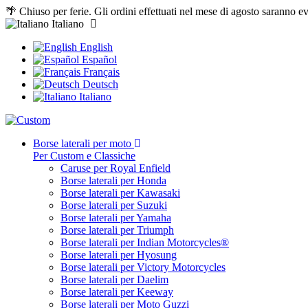
🌴 Chiuso per ferie. Gli ordini effettuati nel mese di agosto saranno e
Italiano
English
Español
Français
Deutsch
Italiano
Borse laterali per moto
Per Custom e Classiche
Caruse per Royal Enfield
Borse laterali per Honda
Borse laterali per Kawasaki
Borse laterali per Suzuki
Borse laterali per Yamaha
Borse laterali per Triumph
Borse laterali per Indian Motorcycles®
Borse laterali per Hyosung
Borse laterali per Victory Motorcycles
Borse laterali per Daelim
Borse laterali per Keeway
Borse laterali per Moto Guzzi