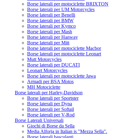
Borse laterali per motociclette BRIXTON
Borse laterali per UM Motorcycles
Borse laterali per Benelli
Borse laterali per BMW
Borse laterali per Kymco
Borse laterali per Mash
Borse laterali per Hanway
Borse laterali per Mitt
Borse laterali per motociclette Macbor
Borse laterali per motociclette Leonart
Mutt Motorcycles
Borse laterali per DUCATI
Leonart Motorcycles
Borse laterali per motociclette Jawa
Armadi per BSA Motos
MH Motociclette
Borse laterali per Harley-Davidson
Borse laterali per Sportster
Borse laterali per Dyna
Borse laterali per Softail
Borse laterali per V-Rod
Borse Laterali Universali
Giochi di Borse da Sella
Media Alforja in Italian is "Mezza Sella".
Borse laterali basculanti