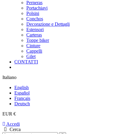
Perneras
Portachiavi
Polsini
Conchos
Decorazione e Dettagli
Estensori
Carteras
Toppe biker
Cinture
Cappelli
Gilet
CONTATTI
Italiano
English
Español
Français
Deutsch
EUR €
Accedi
Cerca