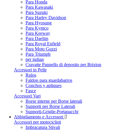
Para Honda
Para Kawasaki
Para Suzuki
Para Harley Davidson
Para Hyosung
Para Kymco
Para Keeway
Para Daelim
Para Royal Enfield
Para Moto Guzzi
Para Triumph
per indian
Cravatte Pannello di deposito per Brixton
Accessori in Pelle
Rulos
Faldon para guardabarros
Conchos y apliques
Fasce
Accessori Vari
Borse interne per Borse laterali
Supporti per Borse Laterali
Supporti-Griglie-Portapacchi
Abbigliamento e Accessori
Accessori per motociclisti
Imbracatura Stivali