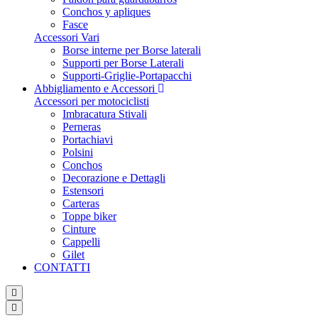
Conchos y apliques
Fasce
Accessori Vari
Borse interne per Borse laterali
Supporti per Borse Laterali
Supporti-Griglie-Portapacchi
Abbigliamento e Accessori
Accessori per motociclisti
Imbracatura Stivali
Perneras
Portachiavi
Polsini
Conchos
Decorazione e Dettagli
Estensori
Carteras
Toppe biker
Cinture
Cappelli
Gilet
CONTATTI