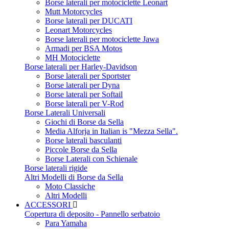
Borse laterali per motociclette Leonart
Mutt Motorcycles
Borse laterali per DUCATI
Leonart Motorcycles
Borse laterali per motociclette Jawa
Armadi per BSA Motos
MH Motociclette
Borse laterali per Harley-Davidson
Borse laterali per Sportster
Borse laterali per Dyna
Borse laterali per Softail
Borse laterali per V-Rod
Borse Laterali Universali
Giochi di Borse da Sella
Media Alforja in Italian is "Mezza Sella".
Borse laterali basculanti
Piccole Borse da Sella
Borse Laterali con Schienale
Borse laterali rigide
Altri Modelli di Borse da Sella
Moto Classiche
Altri Modelli
ACCESSORI
Copertura di deposito - Pannello serbatoio
Para Yamaha