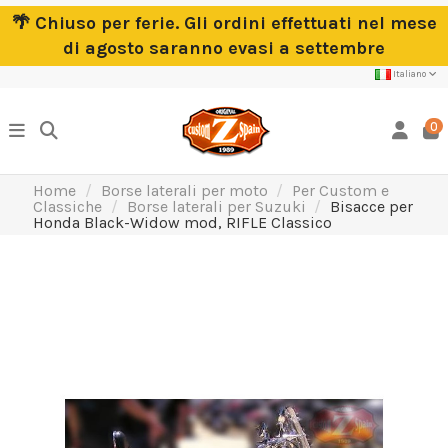
🌴 Chiuso per ferie. Gli ordini effettuati nel mese
di agosto saranno evasi a settembre
Italiano
0
Home
Borse laterali per moto
Per Custom e
Classiche
Borse laterali per Suzuki
Bisacce per
Honda Black-Widow mod, RIFLE Classico