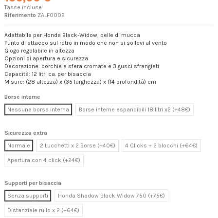
Tasse incluse
Riferimento
ZALF0002
Adattabile per Honda Black-Widow, pelle di mucca
Punto di attacco sul retro in modo che non si sollevi al vento
Giogo regolabile in altezza
Opzioni di apertura e sicurezza
Decorazione: borchie a sfera cromate e 3 gusci sfrangiati
Capacità: 12 litri ca. per bisaccia
Misure: (28 altezza) x (35 larghezza) x (14 profondità) cm
Borse interne
Nessuna borsa interna
Borse interne espandibili 18 litri x2 (+48€)
Sicurezza extra
Normale
2 Lucchetti x 2 Borse (+40€)
4 Clicks + 2 blocchi (+64€)
Apertura con 4 click (+24€)
Supporti per bisaccia
Senza supporti
Honda Shadow Black Widow 750 (+75€)
Distanziale rullo x 2 (+64€)