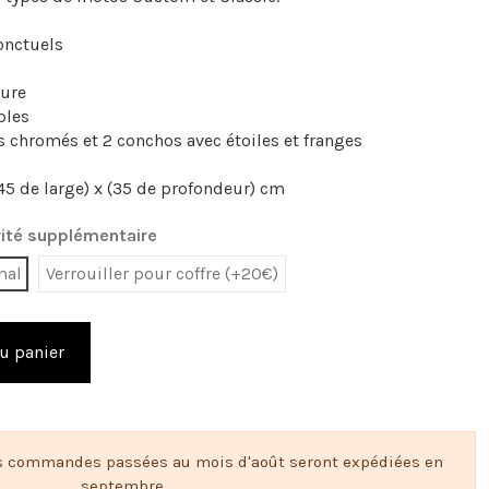
onctuels
rure
bles
s chromés et 2 conchos avec étoiles et franges
45 de large) x (35 de profondeur) cm
ité supplémentaire
mal
Verrouiller pour coffre (+20€)
u panier
s commandes passées au mois d'août seront expédiées en
septembre