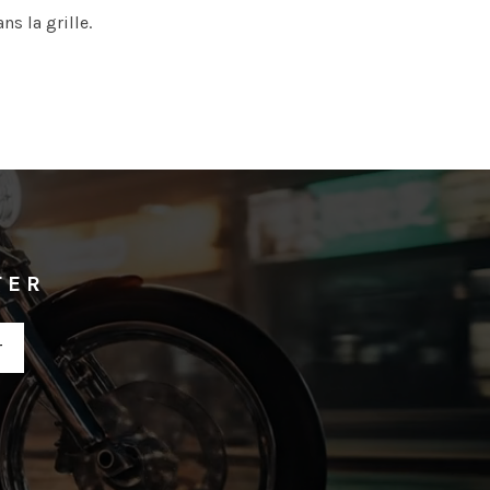
s la grille.
TER