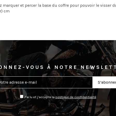
 marquer et percer la base du coffre pour pouvoir le visser dan
ur) cm
ONNEZ-VOUS À NOTRE NEWSLET
J’ai lu et j’accepte la
politique de confidentialité