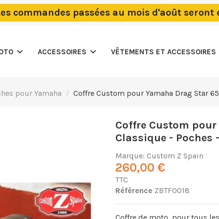
Les commandes passées au mois d'août seront
MOTO
ACCESSOIRES
VÊTEMENTS ET ACCESSOIRES
ches pour Yamaha
Coffre Custom pour Yamaha Drag Star 65
Coffre Custom pour
Classique - Poches 
Marque:
Custom Z Spain
260,00 €
TTC
Référence
ZBTF0018
Coffre de moto, pour tous le