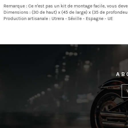
Remarque : Ce n'est pas un kit de montage facile, vous devez
Dimensions : (30 de haut) x (45 de large) x (35 de profonde
Production artisanale : Utrera - Séville - Espagne - UE
AB