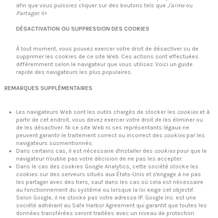
afin que vous puissiez cliquer sur des boutons tels que
J'aime
ou
Partager
. li>
DÉSACTIVATION OU SUPPRESSION DES COOKIES
À tout moment, vous pouvez exercer votre droit de désactiver ou de
supprimer les cookies de ce site Web. Ces actions sont effectuées
différemment selon le navigateur que vous utilisez.
Voici un guide
rapide des navigateurs les plus populaires
.
REMARQUES SUPPLÉMENTAIRES
Les navigateurs Web sont les outils chargés de stocker les
cookies
et à
partir de cet endroit, vous devez exercer votre droit de les éliminer ou
de les désactiver. Ni ce site Web ni ses représentants légaux ne
peuvent garantir le traitement correct ou incorrect des
cookies
par les
navigateurs susmentionnés.
Dans certains cas, il est nécessaire d'installer des
cookies
pour que le
navigateur n'oublie pas votre décision de ne pas les accepter.
Dans le cas des cookies Google Analytics, cette société stocke les
cookies sur des serveurs situés aux États-Unis et s'engage à ne pas
les partager avec des tiers, sauf dans les cas où cela est nécessaire
au fonctionnement du système ou lorsque la loi exige cet objectif.
Selon Google, il ne stocke pas votre adresse IP. Google Inc. est une
société adhérant au Safe Harbor Agreement qui garantit que toutes les
données transférées seront traitées avec un niveau de protection