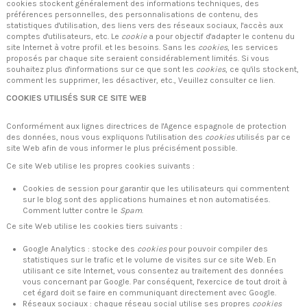
cookies stockent généralement des informations techniques, des
préférences personnelles, des personnalisations de contenu, des
statistiques d'utilisation, des liens vers des réseaux sociaux, l'accès aux
comptes d'utilisateurs, etc. Le
cookie
a pour objectif d'adapter le contenu du
site Internet à votre profil. et les besoins. Sans les
cookies
, les services
proposés par chaque site seraient considérablement limités. Si vous
souhaitez plus d'informations sur ce que sont les
cookies
, ce qu'ils stockent,
comment les supprimer, les désactiver, etc.,
Veuillez consulter ce lien.
COOKIES UTILISÉS SUR CE SITE WEB
Conformément aux lignes directrices de l'Agence espagnole de protection
des données, nous vous expliquons l'utilisation des
cookies
utilisés par ce
site Web afin de vous informer le plus précisément possible.
Ce site Web utilise les
propres cookies
suivants :
Cookies de session pour garantir que les utilisateurs qui commentent
sur le blog sont des applications humaines et non automatisées.
Comment lutter contre le
Spam
.
Ce site Web utilise les
cookies tiers
suivants :
Google Analytics : stocke des
cookies
pour pouvoir compiler des
statistiques sur le trafic et le volume de visites sur ce site Web. En
utilisant ce site Internet, vous consentez au traitement des données
vous concernant par Google. Par conséquent, l'exercice de tout droit à
cet égard doit se faire en communiquant directement avec Google.
Réseaux sociaux : chaque réseau social utilise ses propres
cookies