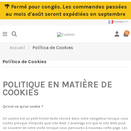
🌴 Fermé pour congés. Les commandes passées
au mois d'août seront expédiées en septembre
Français
0
Accueil
Política de Cookies
Política de Cookies
POLITIQUE EN MATIÈRE DE
COOKIES
Qu'est-ce qu'un cookie ?
Un
cookie
est un petit fichier texte stocké dans votre navigateur lorsque vous
visitez presque n'importe quel site Web. L’avantage est que le site Web peut
se souvenir de votre visite lorsque vous parcourez à nouveau cette page. Les