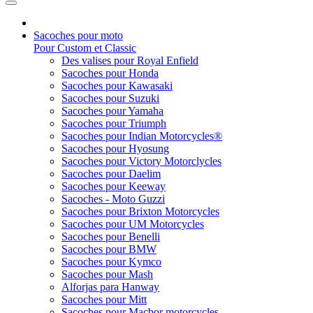
Sacoches pour moto
Pour Custom et Classic
Des valises pour Royal Enfield
Sacoches pour Honda
Sacoches pour Kawasaki
Sacoches pour Suzuki
Sacoches pour Yamaha
Sacoches pour Triumph
Sacoches pour Indian Motorcycles®
Sacoches pour Hyosung
Sacoches pour Victory Motorclycles
Sacoches pour Daelim
Sacoches pour Keeway
Sacoches - Moto Guzzi
Sacoches pour Brixton Motorcycles
Sacoches pour UM Motorcycles
Sacoches pour Benelli
Sacoches pour BMW
Sacoches pour Kymco
Sacoches pour Mash
Alforjas para Hanway
Sacoches pour Mitt
Sacoches pour Macbor motorcycles