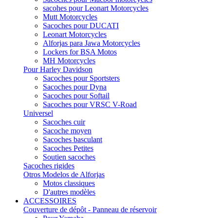
sacohes pour Leonart Motorcycles
Mutt Motorcycles
Sacoches pour DUCATI
Leonart Motorcycles
Alforjas para Jawa Motorcycles
Lockers for BSA Motos
MH Motorcycles
Pour Harley Davidson
Sacoches pour Sportsters
Sacoches pour Dyna
Sacoches pour Softail
Sacoches pour VRSC V-Road
Universel
Sacoches cuir
Sacoche moyen
Sacoches basculant
Sacoches Petites
Soutien sacoches
Sacoches rigides
Otros Modelos de Alforjas
Motos classiques
D'autres modèles
ACCESSOIRES
Couverture de dépôt - Panneau de réservoir