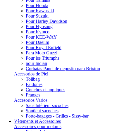
Pour Yamaha
Pour Honda
Pour Kawasaki
Pour Suzuki
Pour Harley Davidson
Pour Hyosung
Pour Kymco
Pour KEE-WAY
Pour Daelim
Pour Royal Enfield
Para Moto Guzzi
Pour les Triumphs
pour Indian
Corbatas Panel de deposito para Brixton
Accesorios de Piel
Tollbag
Faldones
Conchos et appliques
Franges
Accesorios Varios
Sacs Intérieur sacoches
Soutient sacoches
Porte-bagages - Grilles - Sissy-bar
Vêtements et Accessoires
Accessoires pour motards