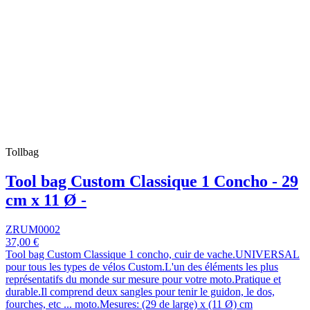
Tollbag
Tool bag Custom Classique 1 Concho - 29
cm x 11 Ø -
ZRUM0002
37,00 €
Tool bag Custom Classique 1 concho, cuir de vache.UNIVERSAL
pour tous les types de vélos Custom.L'un des éléments les plus
représentatifs du monde sur mesure pour votre moto.Pratique et
durable.Il comprend deux sangles pour tenir le guidon, le dos,
fourches, etc ... moto.Mesures: (29 de large) x (11 Ø) cm