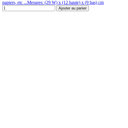
papiers, etc ...Mesures: (29 W) x (12 haute) x (9 bas) cm
Ajouter au panier