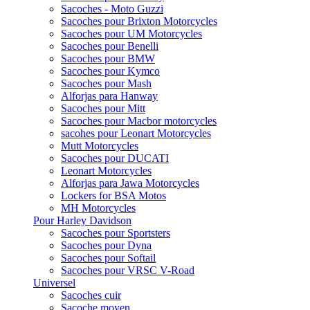
Sacoches - Moto Guzzi
Sacoches pour Brixton Motorcycles
Sacoches pour UM Motorcycles
Sacoches pour Benelli
Sacoches pour BMW
Sacoches pour Kymco
Sacoches pour Mash
Alforjas para Hanway
Sacoches pour Mitt
Sacoches pour Macbor motorcycles
sacohes pour Leonart Motorcycles
Mutt Motorcycles
Sacoches pour DUCATI
Leonart Motorcycles
Alforjas para Jawa Motorcycles
Lockers for BSA Motos
MH Motorcycles
Pour Harley Davidson
Sacoches pour Sportsters
Sacoches pour Dyna
Sacoches pour Softail
Sacoches pour VRSC V-Road
Universel
Sacoches cuir
Sacoche moyen