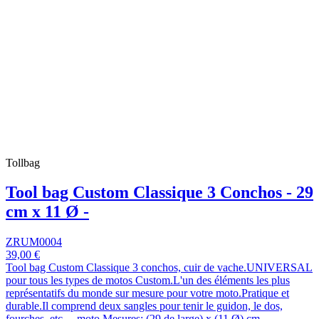
Tollbag
Tool bag Custom Classique 3 Conchos - 29
cm x 11 Ø -
ZRUM0004
39,00 €
Tool bag Custom Classique 3 conchos, cuir de vache.UNIVERSAL
pour tous les types de motos Custom.L'un des éléments les plus
représentatifs du monde sur mesure pour votre moto.Pratique et
durable.Il comprend deux sangles pour tenir le guidon, le dos,
fourches, etc ... moto.Mesures: (29 de large) x (11 Ø) cm