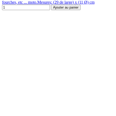
fourches, etc ... moto.Mesures: (29 de large) x (11 Ø) cm
Ajouter au panier