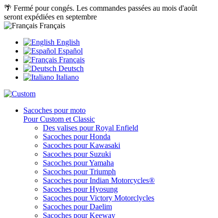
🌴 Fermé pour congés. Les commandes passées au mois d'août
seront expédiées en septembre
Français
English
Español
Français
Deutsch
Italiano
Sacoches pour moto
Pour Custom et Classic
Des valises pour Royal Enfield
Sacoches pour Honda
Sacoches pour Kawasaki
Sacoches pour Suzuki
Sacoches pour Yamaha
Sacoches pour Triumph
Sacoches pour Indian Motorcycles®
Sacoches pour Hyosung
Sacoches pour Victory Motorclycles
Sacoches pour Daelim
Sacoches pour Keeway