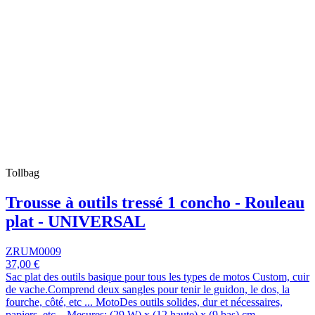
Tollbag
Trousse à outils tressé 1 concho - Rouleau
plat - UNIVERSAL
ZRUM0009
37,00 €
Sac plat des outils basique pour tous les types de motos Custom, cuir
de vache.Comprend deux sangles pour tenir le guidon, le dos, la
fourche, côté, etc ... MotoDes outils solides, dur et nécessaires,
papiers, etc ...Mesures: (29 W) x (12 haute) x (9 bas) cm