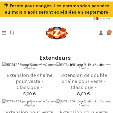
🌴 Fermé pour congés. Les commandes passées
au mois d'août seront expédiées en septembre
Français
0
Extendeurs
Accueil
Accessoires
Accessoires pour motards
Extendeurs
Extension de chaîne
Extension de double
pour veste -
chaîne pour veste -
Classique -
Classique -
5,00 €
8,00 €
Extension pour veste
Extension pour veste