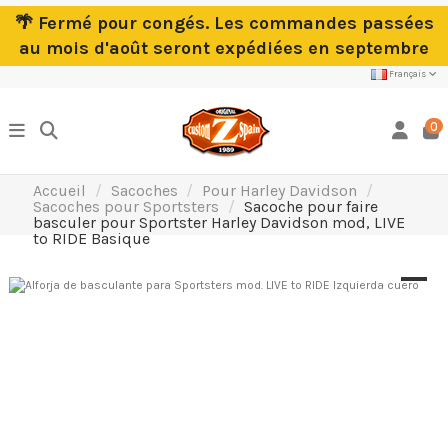
🌴 Fermé pour congés. Les commandes passées
au mois d'août seront expédiées en septembre
Français
0
Accueil
Sacoches
Pour Harley Davidson
Sacoches pour Sportsters
Sacoche pour faire
basculer pour Sportster Harley Davidson mod, LIVE
to RIDE Basique