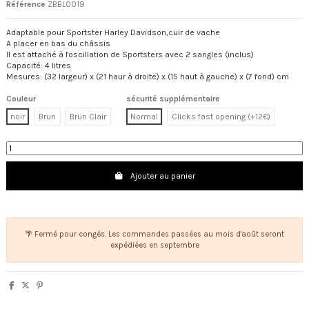
Référence
ZBBL0019
Adaptable pour Sportster Harley Davidson,cuir de vache
A placer en bas du châssis
Il est attaché à l'oscillation de Sportsters avec 2 sangles (inclus)
Capacité: 4 litres
Mesures: (32 largeur) x (21 haur à droite) x (15 haut à gauche) x (7 fond) cm
Couleur
sécurité supplémentaire
noir
Brun
Brun Clair
Normal
Clicks fast opening (+12€)
Ajouter au panier
🌴 Fermé pour congés. Les commandes passées au mois d'août seront
expédiées en septembre