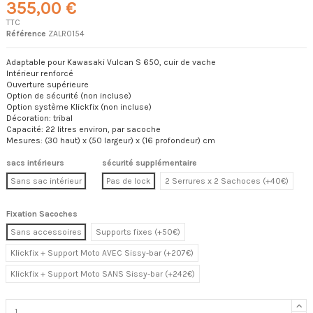
355,00 €
TTC
Référence
ZALR0154
Adaptable pour Kawasaki Vulcan S 650, cuir de vache
Intérieur renforcé
Ouverture supérieure
Option de sécurité (non incluse)
Option système Klickfix (non incluse)
Décoration: tribal
Capacité: 22 litres environ, par sacoche
Mesures: (30 haut) x (50 largeur) x (16 profondeur) cm
sacs intérieurs
sécurité supplémentaire
Sans sac intérieur
Pas de lock
2 Serrures x 2 Sachoces (+40€)
Fixation Sacoches
Sans accessoires
Supports fixes (+50€)
Klickfix + Support Moto AVEC Sissy-bar (+207€)
Klickfix + Support Moto SANS Sissy-bar (+242€)