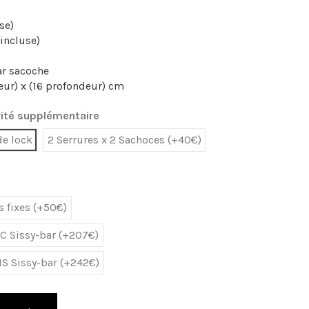
se)
incluse)
par sacoche
eur) x (16 profondeur) cm
ité supplémentaire
de lock
2 Serrures x 2 Sachoces (+40€)
 fixes (+50€)
C Sissy-bar (+207€)
S Sissy-bar (+242€)