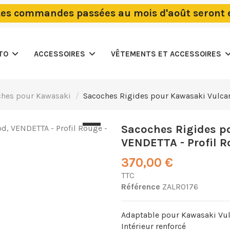
Les commandes passées au mois d'août seront
OTO
ACCESSOIRES
VÊTEMENTS ET ACCESSOIRES
ches pour Kawasaki
Sacoches Rigides pour Kawasaki Vulcan
Sacoches Rigides po
VENDETTA - Profil R
370,00 €
TTC
Référence
ZALR0176
Adaptable pour Kawasaki Vulc
Intérieur renforcé