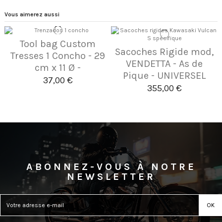
Vous aimerez aussi
Tool bag Custom
Sacoches Rigide mod,
Tresses 1 Concho - 29
VENDETTA - As de
cm x 11 Ø -
Pique - UNIVERSEL
37,00 €
355,00 €
ABONNEZ-VOUS À NOTRE
NEWSLETTER