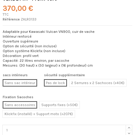
370,00 €
TTC
Référence
ZALR0133
Adaptable pour Kawasaki Vulcan VN900, cuir de vache
Intérieur renforcé
Ouverture supérieure
Option de sécurité (non incluse)
Option système Klickfix (non incluse)
Décoration: profil vert
Capacité: 22 litres environ, par sacoche
Mesures: (30 haut) x (50 largeur) x (16 profondeur) cm
sacs intérieurs
sécurité supplémentaire
Sans sac intérieur
Pas de lock
2 Serrures x 2 Sachoces (+40€)
Fixation Sacoches
Sans accessoires
Supports fixes (+50€)
Klickfix (installé) + Support moto (+207€)