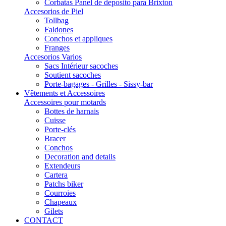
Corbatas Panel de deposito para Brixton
Accesorios de Piel
Tollbag
Faldones
Conchos et appliques
Franges
Accesorios Varios
Sacs Intérieur sacoches
Soutient sacoches
Porte-bagages - Grilles - Sissy-bar
Vêtements et Accessoires
Accessoires pour motards
Bottes de harnais
Cuisse
Porte-clés
Bracer
Conchos
Decoration and details
Extendeurs
Cartera
Patchs biker
Courroies
Chapeaux
Gilets
CONTACT