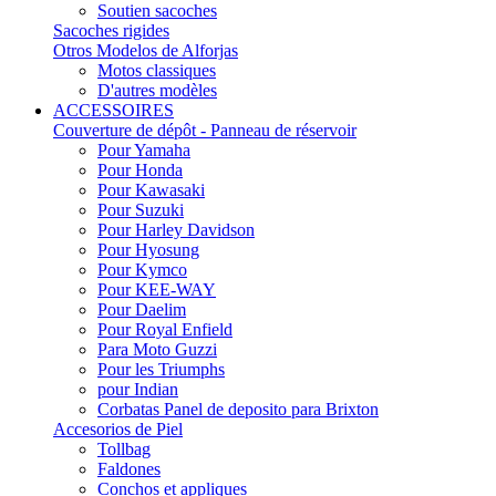
Soutien sacoches
Sacoches rigides
Otros Modelos de Alforjas
Motos classiques
D'autres modèles
ACCESSOIRES
Couverture de dépôt - Panneau de réservoir
Pour Yamaha
Pour Honda
Pour Kawasaki
Pour Suzuki
Pour Harley Davidson
Pour Hyosung
Pour Kymco
Pour KEE-WAY
Pour Daelim
Pour Royal Enfield
Para Moto Guzzi
Pour les Triumphs
pour Indian
Corbatas Panel de deposito para Brixton
Accesorios de Piel
Tollbag
Faldones
Conchos et appliques