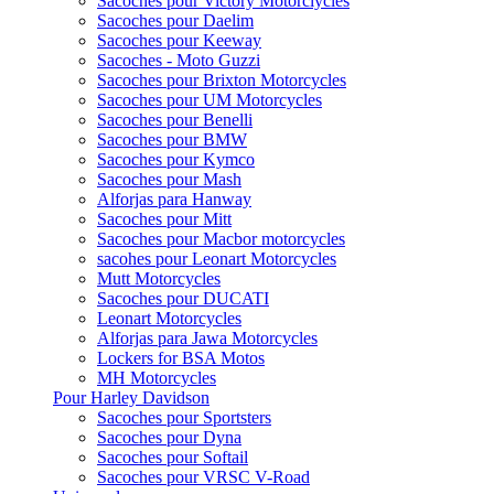
Sacoches pour Victory Motorclycles
Sacoches pour Daelim
Sacoches pour Keeway
Sacoches - Moto Guzzi
Sacoches pour Brixton Motorcycles
Sacoches pour UM Motorcycles
Sacoches pour Benelli
Sacoches pour BMW
Sacoches pour Kymco
Sacoches pour Mash
Alforjas para Hanway
Sacoches pour Mitt
Sacoches pour Macbor motorcycles
sacohes pour Leonart Motorcycles
Mutt Motorcycles
Sacoches pour DUCATI
Leonart Motorcycles
Alforjas para Jawa Motorcycles
Lockers for BSA Motos
MH Motorcycles
Pour Harley Davidson
Sacoches pour Sportsters
Sacoches pour Dyna
Sacoches pour Softail
Sacoches pour VRSC V-Road