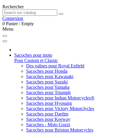
Rechercher
Connexion
0
Panier
/
Empty
Menu
Sacoches pour moto
Pour Custom et Classic
Des valises pour Royal Enfield
Sacoches pour Honda
Sacoches pour Kawasaki
Sacoches pour Suzuki
Sacoches pour Yamaha
Sacoches pour Triumph
Sacoches pour Indian Motorcycles®
Sacoches pour Hyosung
Sacoches pour Victory Motorclycles
Sacoches pour Daelim
Sacoches pour Keeway
Sacoches - Moto Guzzi
Sacoches pour Brixton Motorcycles