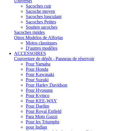
Universel
Sacoches cuir
Sacoche moyen
Sacoches basculant
Sacoches Petites
Soutien sacoches
Sacoches rigides
Otros Modelos de Alforjas
Motos classiques
D'autres modèles
ACCESSOIRES
Couverture de dépôt - Panneau de réservoir
Pour Yamaha
Pour Honda
Pour Kawasaki
Pour Suzuki
Pour Harley Davidson
Pour Hyosung
Pour Kymco
Pour KEE-WAY
Pour Daelim
Pour Royal Enfield
Para Moto Guzzi
Pour les Triumphs
pour Indian