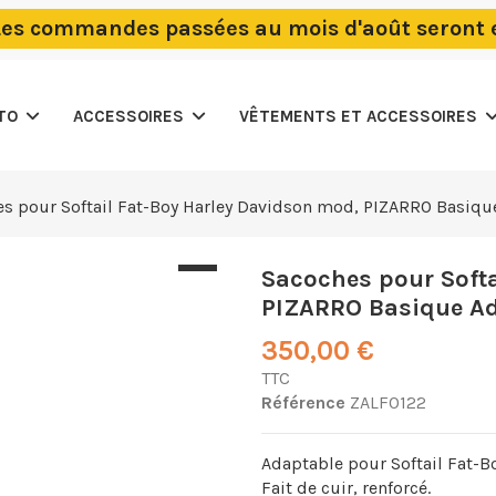
Les commandes passées au mois d'août seront
OTO
ACCESSOIRES
VÊTEMENTS ET ACCESSOIRES
s pour Softail Fat-Boy Harley Davidson mod, PIZARRO Basiqu
Sacoches pour Softa
PIZARRO Basique A
350,00 €
TTC
Référence
ZALF0122
Adaptable pour Softail Fat-B
Fait de cuir, renforcé.