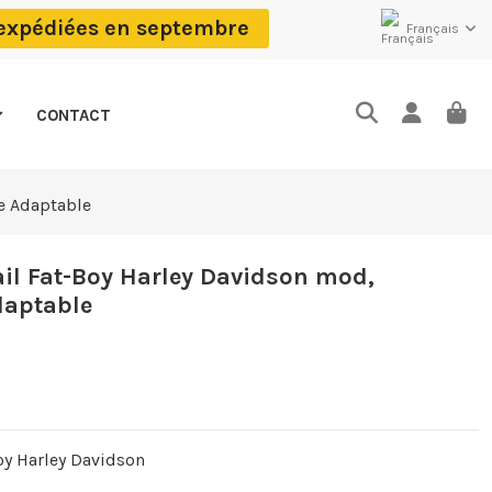
 expédiées en septembre
Français
CONTACT
e Adaptable
il Fat-Boy Harley Davidson mod,
daptable
oy Harley Davidson