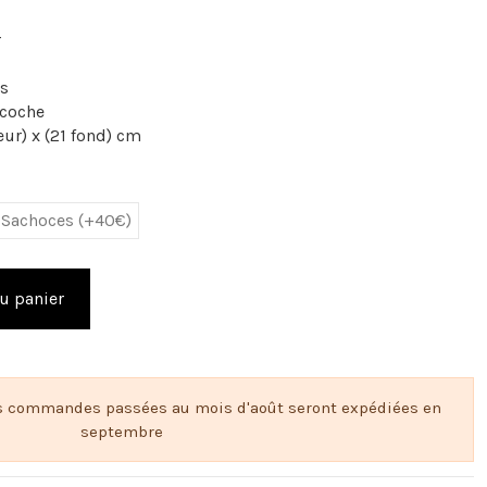
r
es
acoche
eur) x (21 fond) cm
2 Sachoces (+40€)
u panier
s commandes passées au mois d'août seront expédiées en
septembre