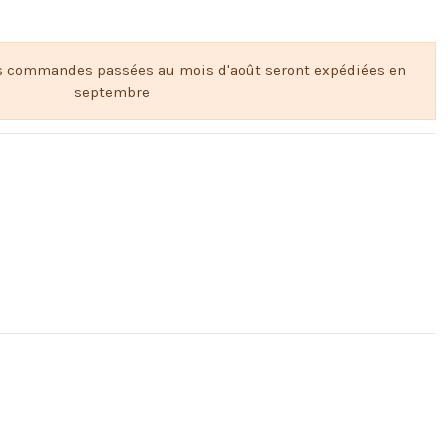
s commandes passées au mois d'août seront expédiées en
septembre