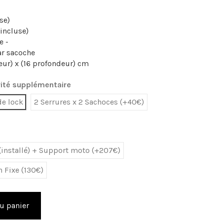
se)
incluse)
e -
par sacoche
eur) x (16 profondeur) cm
ité supplémentaire
de lock
2 Serrures x 2 Sachoces (+40€)
 (installé) + Support moto (+207€)
n Fixe (130€)
u panier