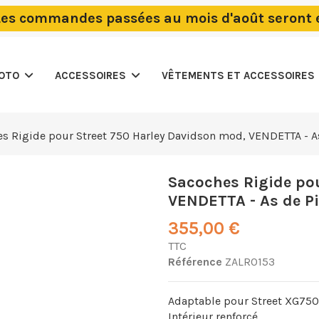
Les commandes passées au mois d'août seront
MOTO
ACCESSOIRES
VÊTEMENTS ET ACCESSOIRES
s Rigide pour Street 750 Harley Davidson mod, VENDETTA - As
Sacoches Rigide pou
VENDETTA - As de Pi
355,00 €
TTC
Référence
ZALR0153
Adaptable pour Street XG750
Intérieur renforcé