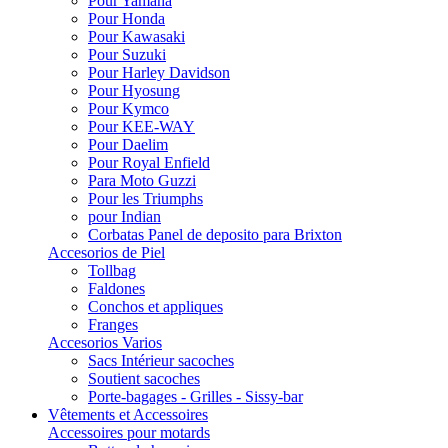
Pour Yamaha
Pour Honda
Pour Kawasaki
Pour Suzuki
Pour Harley Davidson
Pour Hyosung
Pour Kymco
Pour KEE-WAY
Pour Daelim
Pour Royal Enfield
Para Moto Guzzi
Pour les Triumphs
pour Indian
Corbatas Panel de deposito para Brixton
Accesorios de Piel
Tollbag
Faldones
Conchos et appliques
Franges
Accesorios Varios
Sacs Intérieur sacoches
Soutient sacoches
Porte-bagages - Grilles - Sissy-bar
Vêtements et Accessoires
Accessoires pour motards