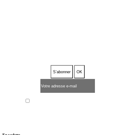
ABONNEZ-VOUS À NOTRE
NEWSLETTER
J’ai lu et j’accepte la
politique de confidentialité
En vedette