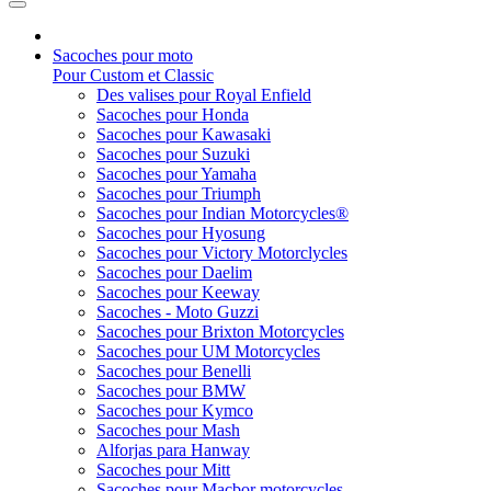
Sacoches pour moto
Pour Custom et Classic
Des valises pour Royal Enfield
Sacoches pour Honda
Sacoches pour Kawasaki
Sacoches pour Suzuki
Sacoches pour Yamaha
Sacoches pour Triumph
Sacoches pour Indian Motorcycles®
Sacoches pour Hyosung
Sacoches pour Victory Motorclycles
Sacoches pour Daelim
Sacoches pour Keeway
Sacoches - Moto Guzzi
Sacoches pour Brixton Motorcycles
Sacoches pour UM Motorcycles
Sacoches pour Benelli
Sacoches pour BMW
Sacoches pour Kymco
Sacoches pour Mash
Alforjas para Hanway
Sacoches pour Mitt
Sacoches pour Macbor motorcycles