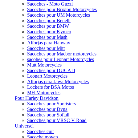
Sacoches - Moto Guzzi
Sacoches pour Brixton Motorcycles
Sacoches pour UM Motorcycles
Sacoches pour Benelli
Sacoches pour BMW
Sacoches pour Kymco
Sacoches pour Mash
Alforjas para Hanway
Sacoches pour Mitt
Sacoches pour Macbor motorcycles
sacohes pour Leonart Motorcycles
Mutt Motorcycles
Sacoches pour DUCATI
Leonart Motorcycles
Alforjas para Jawa Motorcycles
Lockers for BSA Motos
MH Motorcycles
Pour Harley Davidson
Sacoches pour Sportsters
Sacoches pour Dyna
Sacoches pour Softail
Sacoches pour VRSC V-Road
Universel
Sacoches cuir
Sacoche moyen