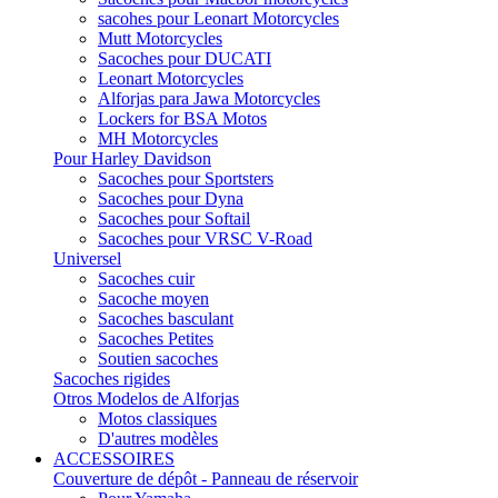
sacohes pour Leonart Motorcycles
Mutt Motorcycles
Sacoches pour DUCATI
Leonart Motorcycles
Alforjas para Jawa Motorcycles
Lockers for BSA Motos
MH Motorcycles
Pour Harley Davidson
Sacoches pour Sportsters
Sacoches pour Dyna
Sacoches pour Softail
Sacoches pour VRSC V-Road
Universel
Sacoches cuir
Sacoche moyen
Sacoches basculant
Sacoches Petites
Soutien sacoches
Sacoches rigides
Otros Modelos de Alforjas
Motos classiques
D'autres modèles
ACCESSOIRES
Couverture de dépôt - Panneau de réservoir