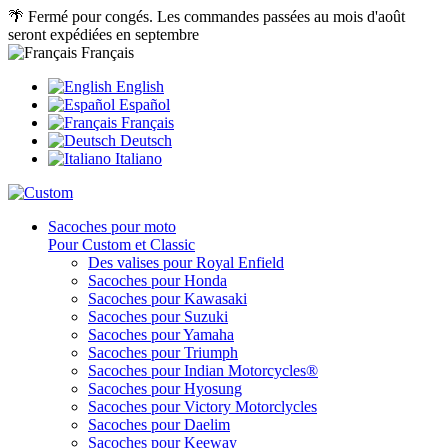
🌴 Fermé pour congés. Les commandes passées au mois d'août
seront expédiées en septembre
Français
English
Español
Français
Deutsch
Italiano
Sacoches pour moto
Pour Custom et Classic
Des valises pour Royal Enfield
Sacoches pour Honda
Sacoches pour Kawasaki
Sacoches pour Suzuki
Sacoches pour Yamaha
Sacoches pour Triumph
Sacoches pour Indian Motorcycles®
Sacoches pour Hyosung
Sacoches pour Victory Motorclycles
Sacoches pour Daelim
Sacoches pour Keeway