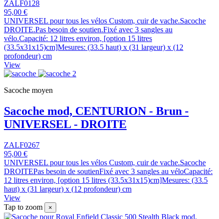
ZALF0128
95,00 €
UNIVERSEL pour tous les vélos Custom, cuir de vache.Sacoche
DROITE.Pas besoin de soutien.Fixé avec 3 sangles au
vélo.Capacité: 12 litres environ, [option 15 litres
(33.5x31x15)cm]Mesures: (33.5 haut) x (31 largeur) x (12
profondeur) cm
View
Sacoche moyen
Sacoche mod, CENTURION - Brun -
UNIVERSEL - DROITE
ZALF0267
95,00 €
UNIVERSEL pour tous les vélos Custom, cuir de vache.Sacoche
DROITEPas besoin de soutienFixé avec 3 sangles au véloCapacité:
12 litres environ, [option 15 litres (33.5x31x15)cm]Mesures: (33.5
haut) x (31 largeur) x (12 profondeur) cm
View
Tap to zoom
×