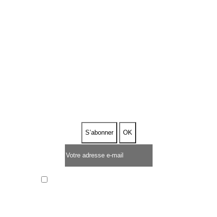
ABONNEZ-VOUS À NOTRE
NEWSLETTER
J’ai lu et j’accepte la
politique de confidentialité