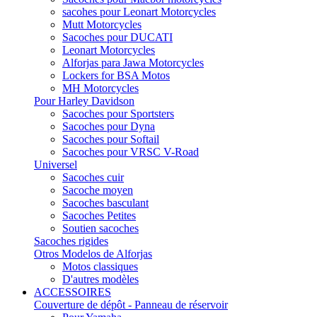
sacohes pour Leonart Motorcycles
Mutt Motorcycles
Sacoches pour DUCATI
Leonart Motorcycles
Alforjas para Jawa Motorcycles
Lockers for BSA Motos
MH Motorcycles
Pour Harley Davidson
Sacoches pour Sportsters
Sacoches pour Dyna
Sacoches pour Softail
Sacoches pour VRSC V-Road
Universel
Sacoches cuir
Sacoche moyen
Sacoches basculant
Sacoches Petites
Soutien sacoches
Sacoches rigides
Otros Modelos de Alforjas
Motos classiques
D'autres modèles
ACCESSOIRES
Couverture de dépôt - Panneau de réservoir