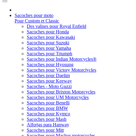
Sacoches pour moto
Pour Custom et Classic
Des valises pour Royal Enfield
Sacoches pour Honda
Sacoches pour Kawasaki
Sacoches pour Suzuki
Sacoches pour Yamaha
Sacoches pour Triumph
Sacoches pour Indian Motorcycles®
Sacoches pour Hyosung
Sacoches pour Victory Motorclycles
Sacoches pour Daelim
Sacoches pour Keeway
Sacoches - Moto Guzzi
Sacoches pour Brixton Motorcycles
Sacoches pour UM Motorcycles
Sacoches pour Benelli
Sacoches pour BMW
Sacoches pour Kymco
Sacoches pour Mash
Alforjas para Hanway
Sacoches pour Mitt
Sacoches pour Macbor motorcycles