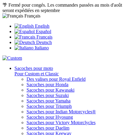
🌴 Fermé pour congés. Les commandes passées au mois d'août
seront expédiées en septembre
Français
English
Español
Français
Deutsch
Italiano
Sacoches pour moto
Pour Custom et Classic
Des valises pour Royal Enfield
Sacoches pour Honda
Sacoches pour Kawasaki
Sacoches pour Suzuki
Sacoches pour Yamaha
Sacoches pour Triumph
Sacoches pour Indian Motorcycles®
Sacoches pour Hyosung
Sacoches pour Victory Motorclycles
Sacoches pour Daelim
Sacoches pour Keeway