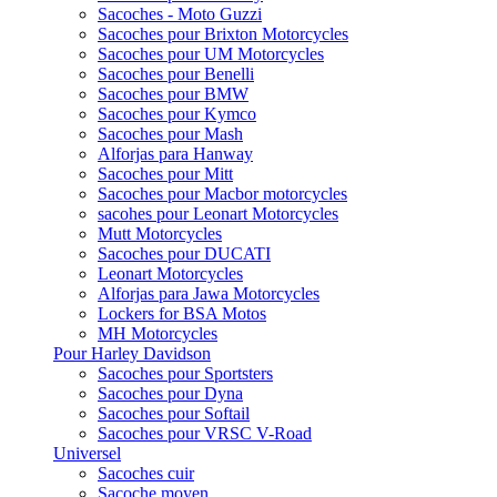
Sacoches - Moto Guzzi
Sacoches pour Brixton Motorcycles
Sacoches pour UM Motorcycles
Sacoches pour Benelli
Sacoches pour BMW
Sacoches pour Kymco
Sacoches pour Mash
Alforjas para Hanway
Sacoches pour Mitt
Sacoches pour Macbor motorcycles
sacohes pour Leonart Motorcycles
Mutt Motorcycles
Sacoches pour DUCATI
Leonart Motorcycles
Alforjas para Jawa Motorcycles
Lockers for BSA Motos
MH Motorcycles
Pour Harley Davidson
Sacoches pour Sportsters
Sacoches pour Dyna
Sacoches pour Softail
Sacoches pour VRSC V-Road
Universel
Sacoches cuir
Sacoche moyen