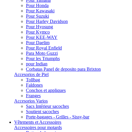
Pour Yamaha
Pour Honda
Pour Kawasaki
Pour Suzuki
Pour Harley Davidson
Pour Hyosung
Pour Kymco
Pour KEE-WAY
Pour Daelim
Pour Royal Enfield
Para Moto Guzzi
Pour les Triumphs
pour Indian
Corbatas Panel de deposito para Brixton
Accesorios de Piel
Tollbag
Faldones
Conchos et appliques
Franges
Accesorios Varios
Sacs Intérieur sacoches
Soutient sacoches
Porte-bagages - Grilles - Sissy-bar
Vêtements et Accessoires
Accessoires pour motards