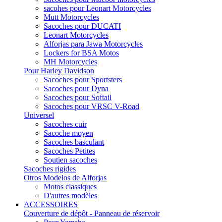
sacohes pour Leonart Motorcycles
Mutt Motorcycles
Sacoches pour DUCATI
Leonart Motorcycles
Alforjas para Jawa Motorcycles
Lockers for BSA Motos
MH Motorcycles
Pour Harley Davidson
Sacoches pour Sportsters
Sacoches pour Dyna
Sacoches pour Softail
Sacoches pour VRSC V-Road
Universel
Sacoches cuir
Sacoche moyen
Sacoches basculant
Sacoches Petites
Soutien sacoches
Sacoches rigides
Otros Modelos de Alforjas
Motos classiques
D'autres modèles
ACCESSOIRES
Couverture de dépôt - Panneau de réservoir