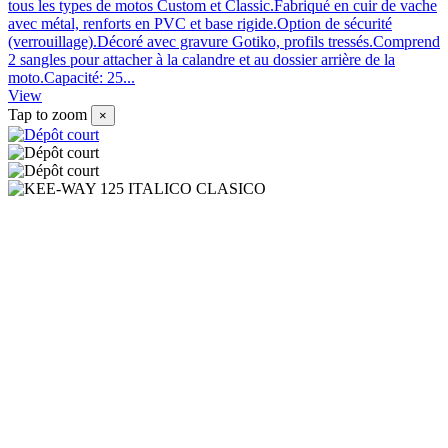
tous les types de motos Custom et Classic.Fabriqué en cuir de vache
avec métal, renforts en PVC et base rigide.Option de sécurité
(verrouillage).Décoré avec gravure Gotiko, profils tressés.Comprend
2 sangles pour attacher à la calandre et au dossier arrière de la
moto.Capacité: 25...
View
Tap to zoom
×