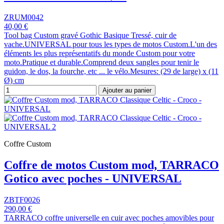
ZRUM0042
40,00 €
Tool bag Custom gravé Gothic Basique Tressé, cuir de
vache.UNIVERSAL pour tous les types de motos Custom.L'un des
éléments les plus représentatifs du monde Custom pour votre
moto.Pratique et durable.Comprend deux sangles pour tenir le
guidon, le dos, la fourche, etc ... le vélo.Mesures: (29 de large) x (11
Ø) cm
Ajouter au panier
Coffre Custom
Coffre de motos Custom mod, TARRACO
Gotico avec poches - UNIVERSAL
ZBTF0026
290,00 €
TARRACO coffre universelle en cuir avec poches amovibles pour