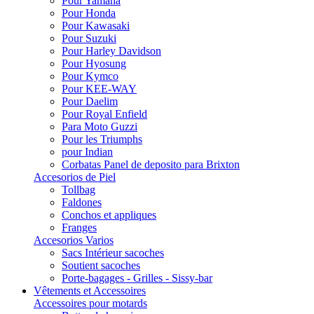
Pour Yamaha
Pour Honda
Pour Kawasaki
Pour Suzuki
Pour Harley Davidson
Pour Hyosung
Pour Kymco
Pour KEE-WAY
Pour Daelim
Pour Royal Enfield
Para Moto Guzzi
Pour les Triumphs
pour Indian
Corbatas Panel de deposito para Brixton
Accesorios de Piel
Tollbag
Faldones
Conchos et appliques
Franges
Accesorios Varios
Sacs Intérieur sacoches
Soutient sacoches
Porte-bagages - Grilles - Sissy-bar
Vêtements et Accessoires
Accessoires pour motards