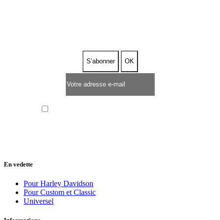
ABONNEZ-VOUS À NOTRE
NEWSLETTER
J’ai lu et j’accepte la
politique de confidentialité
En vedette
Pour Harley Davidson
Pour Custom et Classic
Universel