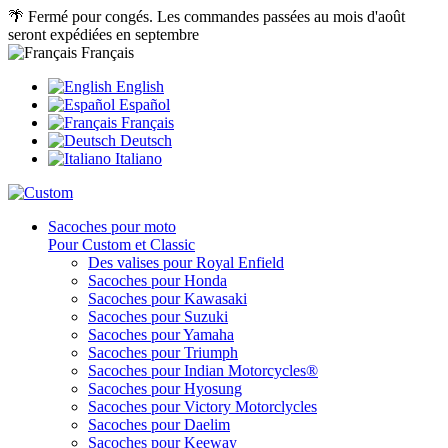
🌴 Fermé pour congés. Les commandes passées au mois d'août
seront expédiées en septembre
Français
English
Español
Français
Deutsch
Italiano
Sacoches pour moto
Pour Custom et Classic
Des valises pour Royal Enfield
Sacoches pour Honda
Sacoches pour Kawasaki
Sacoches pour Suzuki
Sacoches pour Yamaha
Sacoches pour Triumph
Sacoches pour Indian Motorcycles®
Sacoches pour Hyosung
Sacoches pour Victory Motorclycles
Sacoches pour Daelim
Sacoches pour Keeway