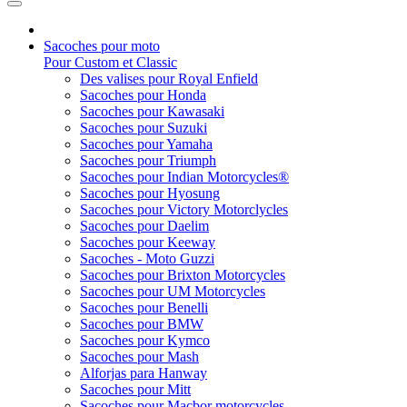
Sacoches pour moto
Pour Custom et Classic
Des valises pour Royal Enfield
Sacoches pour Honda
Sacoches pour Kawasaki
Sacoches pour Suzuki
Sacoches pour Yamaha
Sacoches pour Triumph
Sacoches pour Indian Motorcycles®
Sacoches pour Hyosung
Sacoches pour Victory Motorclycles
Sacoches pour Daelim
Sacoches pour Keeway
Sacoches - Moto Guzzi
Sacoches pour Brixton Motorcycles
Sacoches pour UM Motorcycles
Sacoches pour Benelli
Sacoches pour BMW
Sacoches pour Kymco
Sacoches pour Mash
Alforjas para Hanway
Sacoches pour Mitt
Sacoches pour Macbor motorcycles