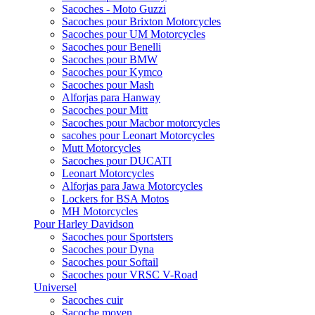
Sacoches - Moto Guzzi
Sacoches pour Brixton Motorcycles
Sacoches pour UM Motorcycles
Sacoches pour Benelli
Sacoches pour BMW
Sacoches pour Kymco
Sacoches pour Mash
Alforjas para Hanway
Sacoches pour Mitt
Sacoches pour Macbor motorcycles
sacohes pour Leonart Motorcycles
Mutt Motorcycles
Sacoches pour DUCATI
Leonart Motorcycles
Alforjas para Jawa Motorcycles
Lockers for BSA Motos
MH Motorcycles
Pour Harley Davidson
Sacoches pour Sportsters
Sacoches pour Dyna
Sacoches pour Softail
Sacoches pour VRSC V-Road
Universel
Sacoches cuir
Sacoche moyen