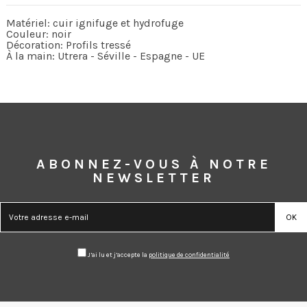
Matériel: cuir ignifuge et hydrofuge
Couleur: noir
Décoration: Profils tressé
À la main: Utrera - Séville - Espagne - UE
ABONNEZ-VOUS À NOTRE
NEWSLETTER
J’ai lu et j’accepte la
politique de confidentialité